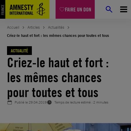
Aller
FAIRE UN DON
au
contenu
Accueil
Articles
Actualités
Criez-le haut et fort : les mêmes chances pour toutes et tous
ACTUALITÉ
Criez-le haut et fort :
les mêmes chances
pour toutes et tous
Publié le
29.04.2019
Temps de lecture estimé : 2 minutes