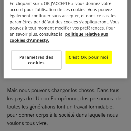
augmente depuis 10 ans. Les jeunes, qui devraient
En cliquant sur « OK J'ACCEPTE », vous donnez votre
commencer leur carrière professionnelle avec
accord pour l'utilisation de ces cookies. Vous pouvez
également continuer sans accepter, et dans ce cas, les
enthousiasme, sont touchés de plein fouet.
paramètres par défaut des cookies s'appliqueront. Vous
pouvez à tout moment modifier vos préférences. Pour
Il est difficile de se loger décemment à un prix
en savoir plus, consultez la
politique relative aux
cookies d’Amnesty.
abordable : trop de personnes vivent dans un
logement surpeuplé
ou
se retrouvent sans abri.
Paramètres des
C'est OK pour moi
Plus du tiers des jeunes adultes
habitent encore
cookies
chez leurs parents
parce qu’elles/ils n’ont pas les
moyens de prendre leur indépendance.
Mais nous pouvons changer les choses. Dans tous
les pays de l’Union Européenne, des personnes de
toutes les générations font un travail formidable,
pour donner corps à la société dans laquelle nous
voulons tous vivre.