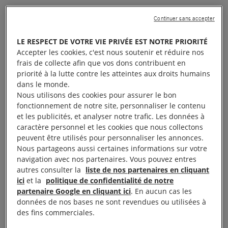
Nous voulons toutes et tous avoir la possibilité de
Continuer sans accepter
construire la vie que nous voulons et de poursuivre
LE RESPECT DE VOTRE VIE PRIVÉE EST NOTRE PRIORITÉ
nos ambitions. Avoir un travail suffisamment
Accepter les cookies, c'est nous soutenir et réduire nos
rémunérateur, pouvoir payer un logement décent…
frais de collecte afin que vos dons contribuent en
priorité à la lutte contre les atteintes aux droits humains
Nous devrions tous avoir accès à une bonne
dans le monde.
éducation et à un médecin ou un hôpital, quelle que
Nous utilisons des cookies pour assurer le bon
soit notre situation.
fonctionnement de notre site, personnaliser le contenu
et les publicités, et analyser notre trafic. Les données à
caractère personnel et les cookies que nous collectons
Aujourd’hui, partout en Europe, cela n’est pas
peuvent être utilisés pour personnaliser les annonces.
garanti pour de nombreuses personnes à cause des
Nous partageons aussi certaines informations sur votre
navigation avec nos partenaires. Vous pouvez entres
restrictions budgétaires et des politiques d’austérité.
autres consulter la
liste de nos partenaires en cliquant
Près de
25 millions d’enfants et de jeunes
risquent
ici
et la
politique de confidentialité de notre
de tomber dans la pauvreté.
partenaire Google en cliquant ici
. En aucun cas les
données de nos bases ne sont revendues ou utilisées à
des fins commerciales.
Dans l’ensemble de l’Europe, le chômage