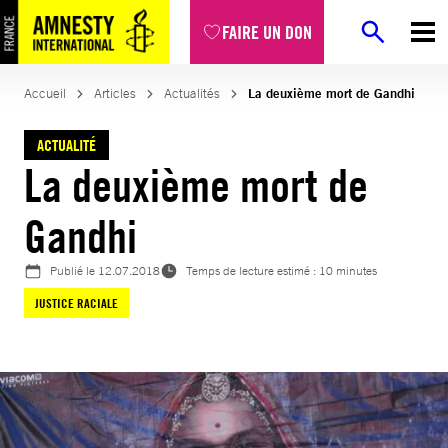
Aller
FAIRE UN DON
au
contenu
Accueil
Articles
Actualités
La deuxième mort de Gandhi
ACTUALITÉ
La deuxième mort de
Gandhi
Publié le
12.07.2018
Temps de lecture estimé : 10 minutes
JUSTICE RACIALE