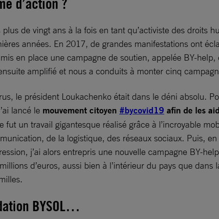
me d’action ?
s plus de vingt ans à la fois en tant qu’activiste des droit
rnières années. En 2017, de grandes manifestations ont écla
rs mis en place une campagne de soutien, appelée BY-help, e
ensuite amplifié et nous a conduits à monter cinq campagne
, le président Loukachenko était dans le déni absolu. Pour
ai lancé le
mouvement citoyen
#bycovid19
afin de les aid
ut un travail gigantesque réalisé grâce à l’incroyable mob
mmunication, de la logistique, des réseaux sociaux. Puis, en
épression, j’ai alors entrepris une nouvelle campagne BY-he
illions d’euros, aussi bien à l’intérieur du pays que dans la
milles.
ndation BYSOL…