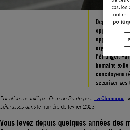
cas, les
tout mom
Depuis la réél
politi
opposants est 
opposants au r
organisent de
l’étranger. Pa
humains exilé 
concitoyens ré
sécuriser ses 
Entretien recueilli par Flore de Borde pour
La Chronique
,
n
bélarusses dans
le numéro de février 2023
Vous levez depuis quelques années des mi