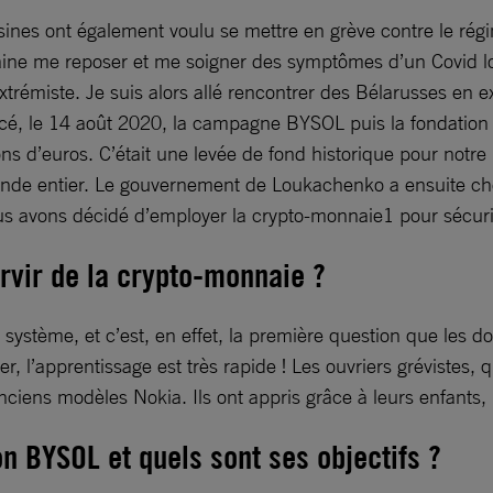
usines ont également voulu se mettre en grève contre le ré
Ukraine me reposer et me soigner des symptômes d’un Covid l
extrémiste. Je suis alors allé rencontrer des Bélarusses en
cé, le 14 août 2020, la campagne BYSOL puis la fondatio
 d’euros. C’était une levée de fond historique pour notre 
nde entier. Le gouvernement de Loukachenko a ensuite cherc
ous avons décidé d’employer la crypto-monnaie1 pour sécuris
rvir de la crypto-monnaie ?
 système, et c’est, en effet, la première question que les d
r, l’apprentissage est très rapide ! Les ouvriers grévistes
ciens modèles Nokia. Ils ont appris grâce à leurs enfants, 
on BYSOL et quels sont ses objectifs ?