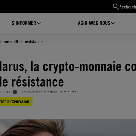
Recherch
S’INFORMER
AGIR AVEC NOUS
omme outil de résistance
larus, la crypto-monnaie 
 de résistance
02.2022
Temps de lecture estimé : 6 minutes
ERTÉ D'EXPRESSION