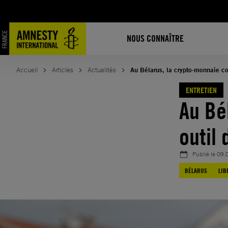
Aller
au
contenu
NOUS CONNAÎTRE
Accueil
Articles
Actualités
Au Bélarus, la crypto-monnaie c
ENTRETIEN
Au Bé
outil
Publié le
09.
BÉLARUS
LIB