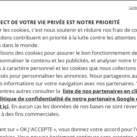
Conti
PECT DE VOTRE VIE PRIVÉE EST NOTRE PRIORITÉ
 les cookies, c'est nous soutenir et réduire nos frais de co
dons contribuent en priorité à la lutte contre les atteintes
 dans le monde.
ilisons des cookies pour assurer le bon fonctionnement d
rsonnaliser le contenu et les publicités, et analyser notre tr
 à caractère personnel et les cookies que nous collecton
lisés pour personnaliser les annonces. Nous partageons au
s informations sur votre navigation avec nos partenaires.
ntres autres consulter la
liste de nos partenaires en cl
litique de confidentialité de notre partenaire Google
 ici
. En aucun cas les données de nos bases ne sont rev
s à des fins commerciales.
ant sur « OK J'ACCEPTE », vous donnez votre accord pour l'u
cookies. Vous pouvez également continuer sans accepter, 