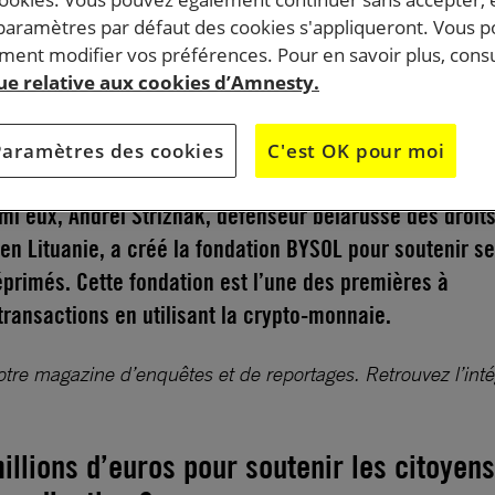
 paramètres par défaut des cookies s'appliqueront. Vous 
ent modifier vos préférences. Pour en savoir plus, consu
ection truquée de Loukachenko à l’été 2020, la traque 
que relative aux cookies d’Amnesty.
devenue systématique au Bélarus. Contraints à l’exil, l
égime ont gagné la Pologne, la Lituanie ou l’Ukraine, e
Paramètres des cookies
C'est OK pour moi
 nouveaux réseaux d’aide ou de résistance depuis
rmi eux, Andrei Strizhak, défenseur bélarusse des droit
en Lituanie, a créé la fondation BYSOL pour soutenir s
primés. Cette fondation est l’une des premières à
transactions en utilisant la crypto-monnaie.
otre magazine d’enquêtes et de reportages. Retrouvez l’intégr
llions d’euros pour soutenir les citoyens