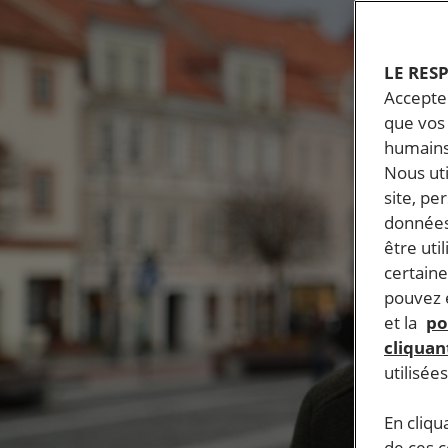
LE RES
Accepter
que vos 
humains
Nous ut
site, pe
données
être uti
certaine
pouvez e
et la
po
cliquant
utilisée
En cliqu
de ces 