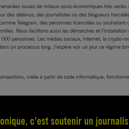
enacées issues de milieux socio-économiques très variés :
r des détenus, des journalistes ou des blogueurs harcelés 
s comme Telegram, des personnes licenciées ou souhaitant 
amilles. Nous facilitons aussi les démarches et l’installatio
0 personnes. Les médias sociaux, Internet, la crypto-monn
ns un processus long. J’espère voir un jour ce régime to
 transactions, créée à partir de code informatique, foncti
onique, c’est soutenir un journali