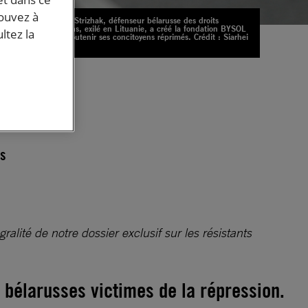
pouvez à
Andrei Strizhak, défenseur bélarusse des droits
humains, exilé en Lituanie, a créé la fondation BYSOL
ltez la
pour soutenir ses concitoyens réprimés. Crédit : Siarhei
Satsiuk
des
es
t
s
es
alité de notre dossier exclusif sur les résistants
 bélarusses victimes de la répression.