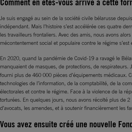
Comment en êtes-vous arrivé à cette for
Je suis engagé au sein de la société civile bélarusse depui
indépendant. Mais l’histoire s’est accélérée ces quatre de
les travailleurs frontaliers. Avec des amis, nous avons alo
mécontentement social et populaire contre le régime s’est 
En 2020, quand la pandémie de Covid-19 a ravagé le Bélarus
manquaient de masques, de protections, de respirateurs. J’
fourni plus de 460 000 pièces d’équipements médicaux. Ce f
technologies de l’information, de la comptabilité, de la co
électorales et contre le régime. Face à la violence de la r
torturées. En quelques jours, nous avons récolté plus de 2 m
d’avocats, les amendes, et à soutenir financièrement les fa
Vous avez ensuite créé une nouvelle Fo