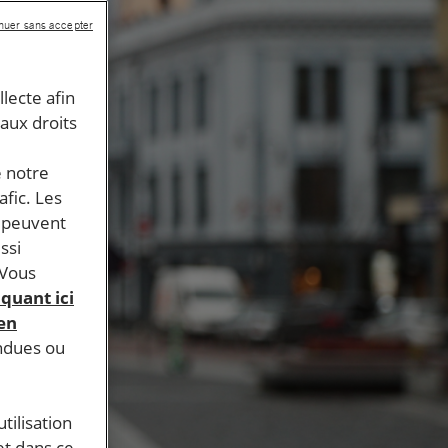
nuer sans accepter
llecte afin
 aux droits
e notre
afic. Les
s peuvent
ssi
 Vous
iquant ici
 en
endues ou
tilisation
et dans ce