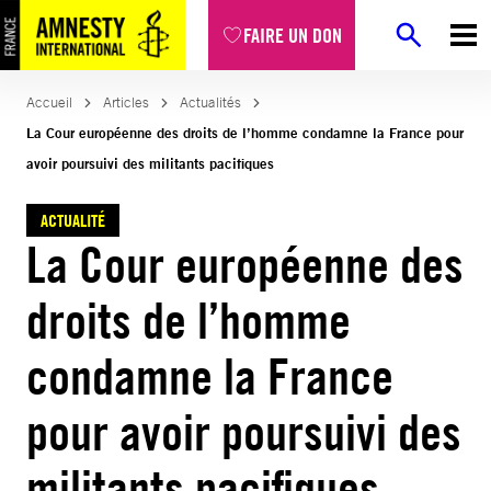
Aller
FAIRE UN DON
au
contenu
Accueil
Articles
Actualités
La Cour européenne des droits de l’homme condamne la France pour
avoir poursuivi des militants pacifiques
ACTUALITÉ
La Cour européenne des
droits de l’homme
condamne la France
pour avoir poursuivi des
militants pacifiques