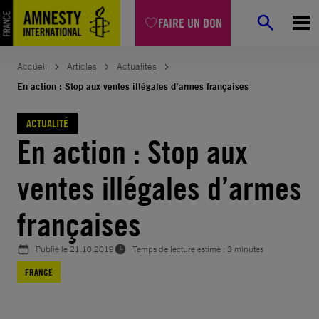
Aller
FAIRE UN DON
au
contenu
Accueil
Articles
Actualités
En action : Stop aux ventes illégales d’armes françaises
ACTUALITÉ
En action : Stop aux
ventes illégales d’armes
françaises
Publié le
21.10.2019
Temps de lecture estimé : 3 minutes
FRANCE