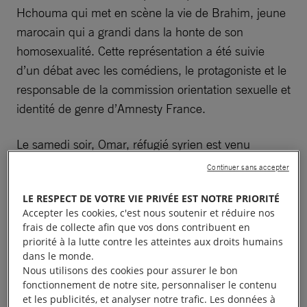
Hchouma qui met en scène la vie de Brahim, jeune
marocain qui a grandi dans la honte de son
homosexualité. Cette représentation a été suivie
d’un débat avec les comédiens, le protagoniste et le
responsable de la commission orientation sexuelle et
identité de genre d’Amnesty France.
Le samedi soir, Omar, réfugié syrien est venu
présenter son court-métrage autobiographique et
Continuer sans accepter
échanger avec les participants très émus par son
LE RESPECT DE VOTRE VIE PRIVÉE EST NOTRE PRIORITÉ
parcours, et ravis de pouvoir échanger avec lui.
Accepter les cookies, c'est nous soutenir et réduire nos
frais de collecte afin que vos dons contribuent en
Le lendemain, nos jeunes militants ont préparé une
priorité à la lutte contre les atteintes aux droits humains
action pour dénoncer les ventes irresponsables
dans le monde.
Nous utilisons des cookies pour assurer le bon
d’armes de la France. Pancartes créatives, affichage
fonctionnement de notre site, personnaliser le contenu
sauvage, clean tag, … nous leur avons donné les
et les publicités, et analyser notre trafic. Les données à