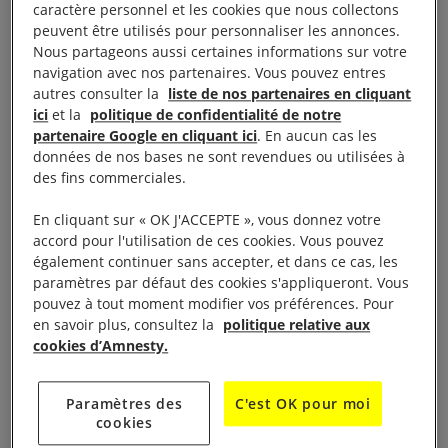
moyens d’agir.
caractère personnel et les cookies que nous collectons
peuvent être utilisés pour personnaliser les annonces.
Nous partageons aussi certaines informations sur votre
Ni la grève de la SNCF, ni la pluie n’est venue à bout
navigation avec nos partenaires. Vous pouvez entres
de l’enthousiasme de ces jeunes venus des quatre
autres consulter la
liste de nos partenaires en cliquant
ici
et la
politique de confidentialité de notre
coins de la France. Ils sont repartis vers leurs
partenaire Google en cliquant ici
. En aucun cas les
régions, gonflés à bloc et déterminés à défendre les
données de nos bases ne sont revendues ou utilisées à
droits humains.
des fins commerciales.
En cliquant sur « OK J'ACCEPTE », vous donnez votre
Atelier clean tag sur la campagne « Silence on arme
accord pour l'utilisation de ces cookies. Vous pouvez
! » à Belleville © Benjamin Girette
également continuer sans accepter, et dans ce cas, les
paramètres par défaut des cookies s'appliqueront. Vous
pouvez à tout moment modifier vos préférences. Pour
en savoir plus, consultez la
politique relative aux
cookies d’Amnesty.
Paramètres des
C'est OK pour moi
cookies