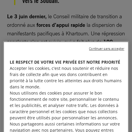
vers le Soudan.
Le 3 juin dernier,
le Conseil militaire de transition a
ordonné aux
forces d’appui rapide
la dispersion de
manifestants pacifiques à Khartoum. Une répression
sanglante s’en est suivie, qui a fait plus de
100
Continuer sans accepter
morts et 700 blessés.
LE RESPECT DE VOTRE VIE PRIVÉE EST NOTRE PRIORITÉ
Ces forces d’appui rapide, en charge du maintien de
Accepter les cookies, c'est nous soutenir et réduire nos
l’ordre dans la capitale, sont responsables depuis
frais de collecte afin que vos dons contribuent en
priorité à la lutte contre les atteintes aux droits humains
plusieurs années de crimes de guerre dans la région
dans le monde.
du Darfour au
Soudan
.
Nous utilisons des cookies pour assurer le bon
fonctionnement de notre site, personnaliser le contenu
et les publicités, et analyser notre trafic. Les données à
Elles ont ainsi tué, violé et torturé en toute impunité
caractère personnel et les cookies que nous collectons
des milliers de personnes.
peuvent être utilisés pour personnaliser les annonces.
Nous partageons aussi certaines informations sur votre
Les personnes renvoyées de force encourent donc
navigation avec nos partenaires. Vous pouvez entres