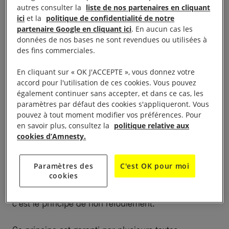
autres consulter la
liste de nos partenaires en cliquant
des risques importants pour leur vie et leur sécurité.
ici
et la
politique de confidentialité de notre
Ceci d’autant plus qu’elles sont systématiquement
partenaire Google en cliquant ici
. En aucun cas les
interrogées par les agents de sécurité à leur retour,
données de nos bases ne sont revendues ou utilisées à
des fins commerciales.
et sont susceptibles d’être torturées et détenues
arbitrairement.
En cliquant sur « OK J'ACCEPTE », vous donnez votre
accord pour l'utilisation de ces cookies. Vous pouvez
également continuer sans accepter, et dans ce cas, les
paramètres par défaut des cookies s'appliqueront. Vous
pouvez à tout moment modifier vos préférences. Pour
Ce que dit le droit
en savoir plus, consultez la
politique relative aux
cookies d’Amnesty.
international
Paramètres des
C'est OK pour moi
Le droit international interdit de renvoyer une
cookies
personne vers un pays où sa vie est en danger :
c’est le principe de non refoulement.