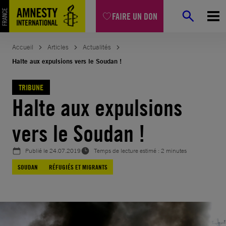
Aller
FAIRE UN DON
au
contenu
Accueil
Articles
Actualités
Halte aux expulsions vers le Soudan !
TRIBUNE
Halte aux expulsions
vers le Soudan !
Publié le
24.07.2019
Temps de lecture estimé : 2 minutes
SOUDAN
RÉFUGIÉS ET MIGRANTS