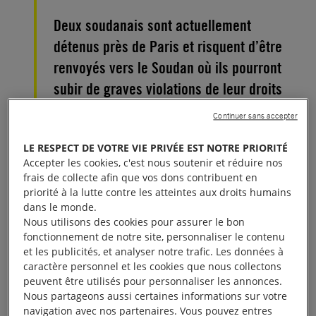
Deux soudanais sont actuellement
détenus près de Paris et risquent d’être
renvoyés vers le Soudan où ils pourront
subir de graves violations de leur droits
humains.
Continuer sans accepter
LE RESPECT DE VOTRE VIE PRIVÉE EST NOTRE PRIORITÉ
À lire aussi :
Renvoi vers le Soudan : le danger s’éloigne
Accepter les cookies, c'est nous soutenir et réduire nos
(temporairement) pour Baker
frais de collecte afin que vos dons contribuent en
priorité à la lutte contre les atteintes aux droits humains
Baker, originaire du Kordofan du sud et Ibrahim, du
dans le monde.
Darfour ont été interpellés à Calais suite au
Nous utilisons des cookies pour assurer le bon
fonctionnement de notre site, personnaliser le contenu
démantèlement du campement. Ils ont reçu des
et les publicités, et analyser notre trafic. Les données à
obligations de quitter le territoire français et ont été
caractère personnel et les cookies que nous collectons
mis en détention à cette fin. Or, les soudanais, et
peuvent être utilisés pour personnaliser les annonces.
Nous partageons aussi certaines informations sur votre
particulièrement les personnes originaires du
navigation avec nos partenaires. Vous pouvez entres