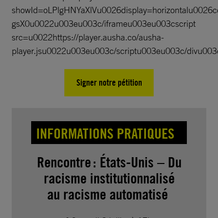
showId=oLPlgHNYaXlVu0026display=horizontalu002
gsX0u0022u003eu003c/iframeu003eu003cscript
src=u0022https://player.ausha.co/ausha-
player.jsu0022u003eu003c/scriptu003eu003c/divu003
Signer notre pétition
INFORMATIONS PRATIQUES
Rencontre : États-Unis – Du
racisme institutionnalisé
au racisme automatisé