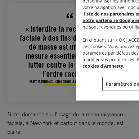
personnaliser les annonces
votre navigation avec nos 
liste de nos partenaires en
notre partenaire Google en
ne sont revendues ou utili
« Interdire la reconnaissance
faciale à des fins de surveillance
En cliquant sur « OK J'ACCE
de masse est une première
ces cookies. Vous pouvez é
paramètres par défaut des
mesure essentielle en vue de
modifier vos préférences. P
lutter contre le maintien de
cookies d’Amnesty.
l’ordre raciste. »
Matt Mahmoudi, chercheur à Amnesty International
Paramètres de
Notre demande sur l’usage de la reconnaissance
faciale, à New-York et partout dans le monde, est
claire :