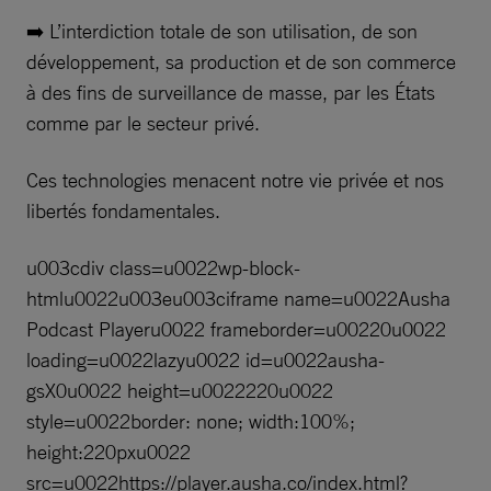
➡️ L’interdiction totale de son utilisation, de son
développement, sa production et de son commerce
à des fins de surveillance de masse, par les États
comme par le secteur privé.
Ces technologies menacent notre vie privée et nos
libertés fondamentales.
u003cdiv class=u0022wp-block-
htmlu0022u003eu003ciframe name=u0022Ausha
Podcast Playeru0022 frameborder=u00220u0022
loading=u0022lazyu0022 id=u0022ausha-
gsX0u0022 height=u0022220u0022
style=u0022border: none; width:100%;
height:220pxu0022
src=u0022https://player.ausha.co/index.html?