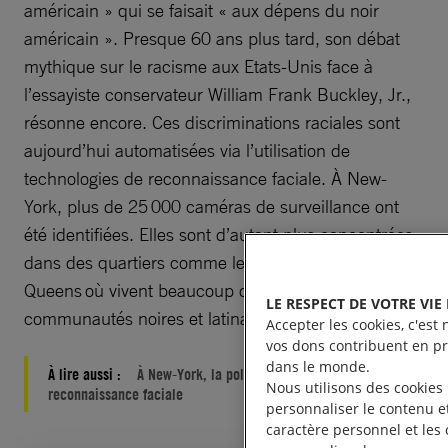
américain » qui se faisait « aux dépens du noir
américain ». Presque 60 ans plus tard, son débat
mythique sur le racisme aux Etats-Unis face à
l’essayiste conservateur William Frank Buckley, Jr.,
résonne encore. Ces discriminations raciales sont
aujourd’hui automatisées via l’utilisation de
technologies de reconnaissance faciale. À New-
York, plus de 25 000 caméras de surveillance ont
été identifiées. Elles sont d’autant plus concentrées
dans des quartiers comme le Bronx, Brooklyn et le
Queens où vivent beaucoup de personnes des
LE RESPECT DE VOTRE VIE
communautés noires et latina.
Accepter les cookies, c'est 
vos dons contribuent en pri
dans le monde.
À lire aussi :
À New-York, la police vous trace via la
Nous utilisons des cookies
reconnaissance faciale
personnaliser le contenu et
caractère personnel et les 