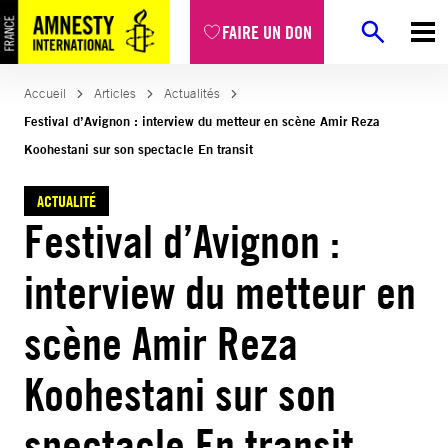
Aller
FAIRE UN DON
au
contenu
Accueil
Articles
Actualités
Festival d’Avignon : interview du metteur en scène Amir Reza
Koohestani sur son spectacle En transit
ACTUALITÉ
Festival d’Avignon :
interview du metteur en
scène Amir Reza
Koohestani sur son
spectacle En transit