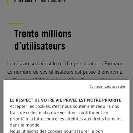
À lire aussi :
Gaffe aux GAFA
Trente millions
d’utilisateurs
Le réseau social est le média principal des Birmans.
Le nombre de ses utilisateurs est passé d’environ 2
millions en 2014 à près de 30 millions, soit plus de
Continuer sans accepter
la moitié de la population.
LE RESPECT DE VOTRE VIE PRIVÉE EST NOTRE PRIORITÉ
Principales raisons : la chute du prix des cartes SIM,
Accepter les cookies, c'est nous soutenir et réduire nos
de 3 000 à 1 euro en sept ans, et la vente de
frais de collecte afin que vos dons contribuent en
priorité à la lutte contre les atteintes aux droits humains
téléphones où l’application Facebook est pré-
dans le monde.
installée. Un cadeau du ciel pour le gouvernement
Nous utilisons des cookies pour assurer le bon