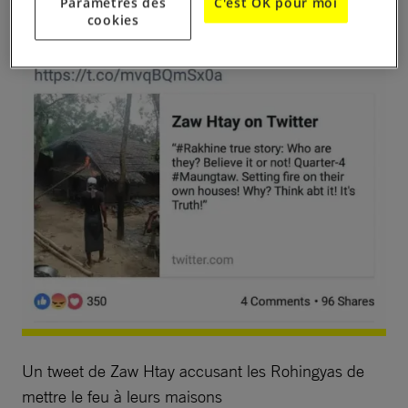
Paramètres des
C'est OK pour moi
cookies
Un tweet de Zaw Htay accusant les Rohingyas de
mettre le feu à leurs maisons