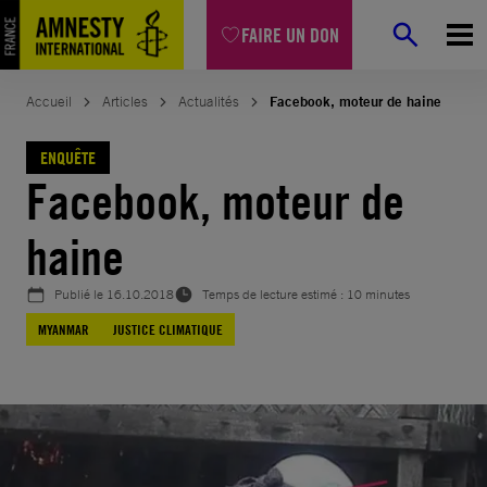
Aller
FAIRE UN DON
au
contenu
Accueil
Articles
Actualités
Facebook, moteur de haine
ENQUÊTE
Facebook, moteur de
haine
Publié le
16.10.2018
Temps de lecture estimé : 10 minutes
MYANMAR
JUSTICE CLIMATIQUE