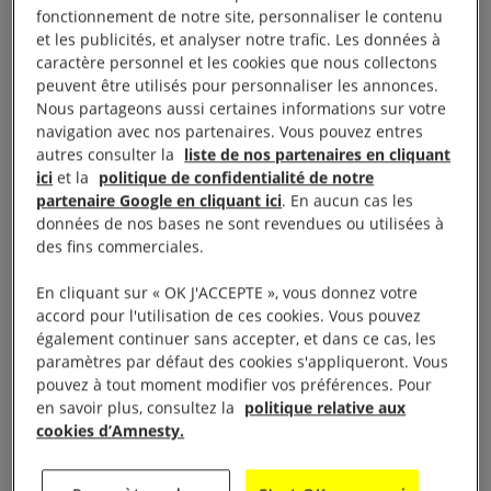
qui l’utilise largement pour sa communication
fonctionnement de notre site, personnaliser le contenu
et les publicités, et analyser notre trafic. Les données à
officielle.
caractère personnel et les cookies que nous collectons
peuvent être utilisés pour personnaliser les annonces.
Selon le New York Times, Zaw Htay, son porte-
Nous partageons aussi certaines informations sur votre
parole, serait à l’origine d’une douzaine de posts sur
navigation avec nos partenaires. Vous pouvez entres
autres consulter la
liste de nos partenaires en cliquant
sa page contenant des images pour démontrer que
ici
et la
politique de confidentialité de notre
les Rohingyas incendiaient leurs propres maisons.
partenaire Google en cliquant ici
. En aucun cas les
données de nos bases ne sont revendues ou utilisées à
des fins commerciales.
La réalité sur le terrain était tout autre, assure Kyaw
Win, directeur de l’ONG Burma Human Rights
En cliquant sur « OK J'ACCEPTE », vous donnez votre
Network (BHRN), qui dispose, depuis 2012, d’une
accord pour l'utilisation de ces cookies. Vous pouvez
également continuer sans accepter, et dans ce cas, les
équipe dédiée à la surveillance des discours de
paramètres par défaut des cookies s'appliqueront. Vous
haine sur Internet.
pouvez à tout moment modifier vos préférences. Pour
en savoir plus, consultez la
politique relative aux
cookies d’Amnesty.