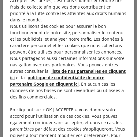
Accepter les cookies, c'est nous soutenir et réduire nos
directrices pour protéger les droits des femmes et
frais de collecte afin que vos dons contribuent en
priorité à la lutte contre les atteintes aux droits humains
des filles, qui sont affectées de façon
dans le monde.
disproportionnée par cette pandémie.
Nous utilisons des cookies pour assurer le bon
fonctionnement de notre site, personnaliser le contenu
et les publicités, et analyser notre trafic. Les données à
caractère personnel et les cookies que nous collectons
peuvent être utilisés pour personnaliser les annonces.
Contre les violences
Nous partageons aussi certaines informations sur votre
navigation avec nos partenaires. Vous pouvez entres
domestiques et sexuelles,
autres consulter la
liste de nos partenaires en cliquant
ici
et la
politique de confidentialité de notre
des mesures toujours
partenaire Google en cliquant ici
. En aucun cas les
insuffisantes
données de nos bases ne sont revendues ou utilisées à
des fins commerciales.
En cliquant sur « OK J'ACCEPTE », vous donnez votre
Avant la crise sanitaire du Covid-19 déjà,
une
accord pour l'utilisation de ces cookies. Vous pouvez
femme sur cinq en Europe subissait des violences
également continuer sans accepter, et dans ce cas, les
paramètres par défaut des cookies s'appliqueront. Vous
conjugales.
Les mesures de confinement et
pouvez à tout moment modifier vos préférences. Pour