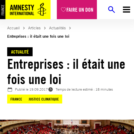
Aller
FAIRE UN DON
au
contenu
Accueil
Articles
Actualités
Entreprises : il était une fois une loi
ACTUALITÉ
Entreprises : il était une
fois une loi
Publié le
19.09.2017
Temps de lecture estimé : 18 minutes
FRANCE
JUSTICE CLIMATIQUE