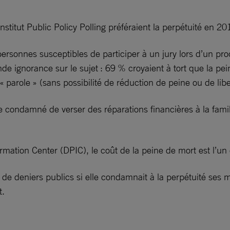
 institut Public Policy Polling préféraient la perpétuité en 
nnes susceptibles de participer à un jury lors d’un proc
de ignorance sur le sujet : 69 % croyaient à tort que la pei
role » (sans possibilité de réduction de peine ou de libert
le condamné de verser des réparations financières à la famil
mation Center (DPIC), le coût de la peine de mort est l’u
 de deniers publics si elle condamnait à la perpétuité ses m
t.