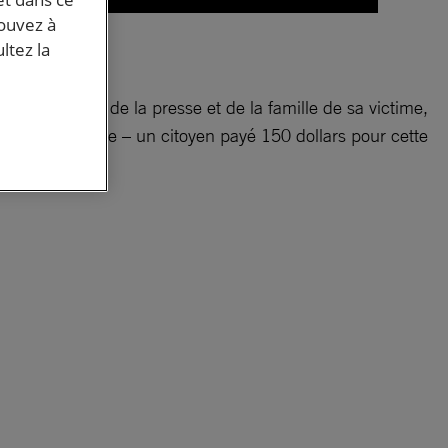
pouvez à
ltez la
 Sous les yeux de la presse et de la famille de sa victime,
ourreau anonyme – un citoyen payé 150 dollars pour cette