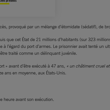
ciels présents
décès, provoqué par un mélange d’étomidate (sédatif), de b
is que cet État de 21 millions d’habitants (sur 323 million
e à l’égard du port d’armes. Le prisonnier avait tenté un ul
 être traité comme un délinquant juvénile.
mort » avant d’être exécuté à 47 ans,
« un châtiment cruel et
nze ans en moyenne, aux États-Unis.
ne heure avant son exécution.