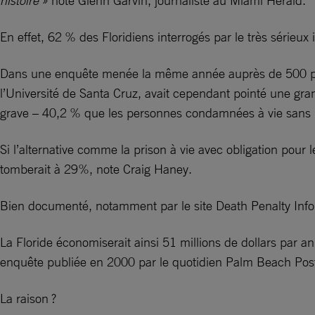
histoire »
note Glenn Garvin, journaliste au Miami Herald.
En effet, 62 % des Floridiens interrogés par le très sérieux
Dans une enquête menée la même année auprès de 500 perso
l’Université de Santa Cruz, avait cependant pointé une gran
grave – 40,2 % que les personnes condamnées à vie sans « pa
Si l’alternative comme la prison à vie avec obligation pour 
tomberait à 29%, note Craig Haney.
Bien documenté, notamment par le site Death Penalty Infor
La Floride économiserait ainsi 51 millions de dollars par an
enquête publiée en 2000 par le quotidien Palm Beach Pos
La raison ?