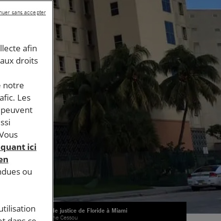
nuer sans accepter
llecte afin
 aux droits
e notre
afic. Les
s peuvent
ssi
 Vous
iquant ici
 en
endues ou
tilisation
Palais de justice de Floride à Miami
© Sabine Cessou
et dans ce