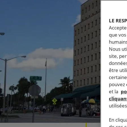
LE RES
Accepter
que vos 
humains
Nous ut
site, pe
données
être uti
certaine
pouvez e
et la
po
cliquant
utilisée
En cliqu
de ces 