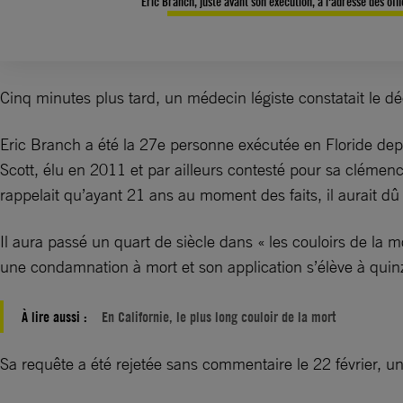
Eric Branch, juste avant son exécution, à l'adresse des offi
Cinq minutes plus tard, un médecin légiste constatait le 
Eric Branch a été la 27e personne exécutée en Floride depu
Scott, élu en 2011 et par ailleurs contesté pour sa clémenc
rappelait qu’ayant 21 ans au moment des faits, il aurait dû
Il aura passé un quart de siècle dans « les couloirs de la 
une condamnation à mort et son application s’élève à qui
À lire aussi :
En Californie, le plus long couloir de la mort
Sa requête a été rejetée sans commentaire le 22 février, u