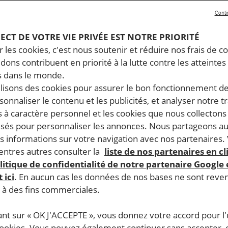
Conti
PECT DE VOTRE VIE PRIVÉE EST NOTRE PRIORITÉ
 les cookies, c'est nous soutenir et réduire nos frais de co
dons contribuent en priorité à la lutte contre les atteintes
 dans le monde.
ilisons des cookies pour assurer le bon fonctionnement d
rsonnaliser le contenu et les publicités, et analyser notre tr
 à caractère personnel et les cookies que nous collecton
lisés pour personnaliser les annonces. Nous partageons au
s informations sur votre navigation avec nos partenaires.
ntres autres consulter la
liste de nos partenaires en cl
litique de confidentialité de notre partenaire Google
 ici
. En aucun cas les données de nos bases ne sont rev
s à des fins commerciales.
ant sur « OK J'ACCEPTE », vous donnez votre accord pour l'u
cookies. Vous pouvez également continuer sans accepter, 