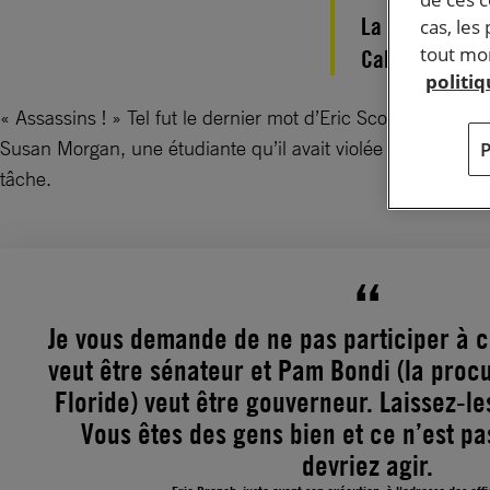
La Floride « c
cas, les
tout mom
Californie « p
politi
« Assassins ! » Tel fut le dernier mot d’Eric Scott Branch, e
Susan Morgan, une étudiante qu’il avait violée et tuée en 
tâche.
Je vous demande de ne pas participer à c
veut être sénateur et Pam Bondi (la proc
Floride) veut être gouverneur. Laissez-les 
Vous êtes des gens bien et ce n’est pa
devriez agir.