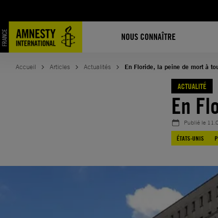
Aller
au
contenu
NOUS CONNAÎTRE
Accueil
Articles
Actualités
En Floride, la peine de mort à tou
ACTUALITÉ
En Flo
Publié le
11.
ÉTATS-UNIS
P