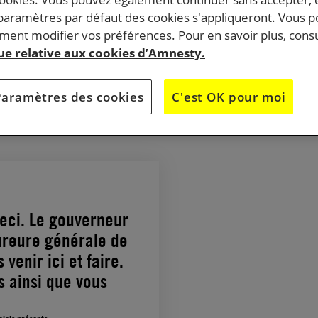
onservatrice » revendique la peine capitale. Et la
 paramètres par défaut des cookies s'appliqueront. Vous 
ent modifier vos préférences. Pour en savoir plus, consu
rogressiste » y reste paradoxalement attachée.
que relative aux cookies d’Amnesty.
xécuté le 22 février 2018 à la prison de Raiford, en Floride.
1993, une injection mortelle lui a été administrée par un b
Paramètres des cookies
C'est OK pour moi
eci. Le gouverneur
ureure générale de
venir ici et faire.
s ainsi que vous