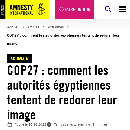
Aller
FAIRE UN DON
au
contenu
Accueil
Articles
Actualités
COP27 : comment les autorités égyptiennes tentent de redorer leur
image
ACTUALITÉ
COP27 : comment les
autorités égyptiennes
tentent de redorer leur
image
Publié le
16.10.2022
Temps de lecture estimé : 9 minutes