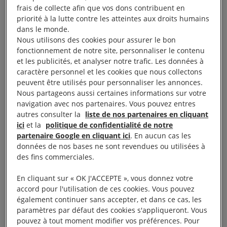
frais de collecte afin que vos dons contribuent en
aux menaces qui pèsent sur lui. La présence de nos
priorité à la lutte contre les atteintes aux droits humains
militants était aussi une invitation pour les
dans le monde.
Nous utilisons des cookies pour assurer le bon
manifestant.e.s à venir s’informer sur leurs droits et
fonctionnement de notre site, personnaliser le contenu
les actions à mener pour protéger le droit de
et les publicités, et analyser notre trafic. Les données à
manifester.
caractère personnel et les cookies que nous collectons
peuvent être utilisés pour personnaliser les annonces.
Nous partageons aussi certaines informations sur votre
Agir :
Manifestez-vous !
navigation avec nos partenaires. Vous pouvez entres
autres consulter la
liste de nos partenaires en cliquant
ici
et la
politique de confidentialité de notre
partenaire Google en cliquant ici
. En aucun cas les
données de nos bases ne sont revendues ou utilisées à
des fins commerciales.
En cliquant sur « OK J'ACCEPTE », vous donnez votre
accord pour l'utilisation de ces cookies. Vous pouvez
également continuer sans accepter, et dans ce cas, les
paramètres par défaut des cookies s'appliqueront. Vous
pouvez à tout moment modifier vos préférences. Pour