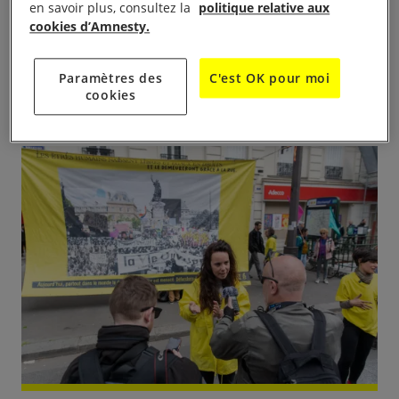
en savoir plus, consultez la
politique relative aux
cookies d’Amnesty.
Paramètres des
C'est OK pour moi
© Benjamin Girette / Hans Lucas, le 1er mai 2023 à
cookies
Paris