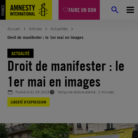
Aller
FAIRE UN DON
au
contenu
Accueil
Articles
Actualités
Droit de manifester : le 1er mai en images
ACTUALITÉ
Droit de manifester : le
1er mai en images
Publié le
01.05.2023
Temps de lecture estimé : 2 minutes
LIBERTÉ D'EXPRESSION