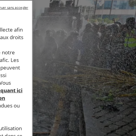
nuer sans accepter
llecte afin
 aux droits
e notre
afic. Les
s peuvent
ssi
 Vous
iquant ici
 en
endues ou
tilisation
et dans ce