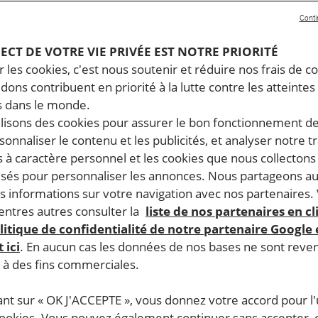
Conti
PECT DE VOTRE VIE PRIVÉE EST NOTRE PRIORITÉ
 les cookies, c'est nous soutenir et réduire nos frais de co
dons contribuent en priorité à la lutte contre les atteintes
 dans le monde.
ilisons des cookies pour assurer le bon fonctionnement d
rsonnaliser le contenu et les publicités, et analyser notre tr
 à caractère personnel et les cookies que nous collecton
lisés pour personnaliser les annonces. Nous partageons au
s informations sur votre navigation avec nos partenaires.
ntres autres consulter la
liste de nos partenaires en cl
litique de confidentialité de notre partenaire Google
 ici
. En aucun cas les données de nos bases ne sont rev
s à des fins commerciales.
ant sur « OK J'ACCEPTE », vous donnez votre accord pour l'u
cookies. Vous pouvez également continuer sans accepter, 