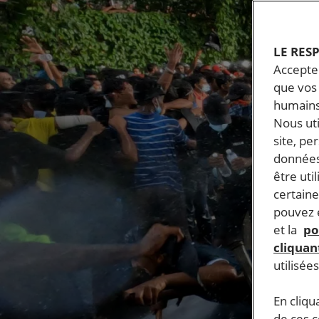
LE RES
Accepter
que vos 
humains
Nous ut
site, pe
données
être uti
certaine
pouvez e
et la
po
cliquant
utilisée
En cliqu
de ces 