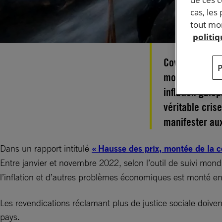
cas, les
tout mom
politi
Covid-19, gue
mondiales suc
inflation galo
véritable cris
manifester au
Dans un rapport intitulé
« Hausse des prix, montée de la c
Entre janvier et novembre 2022, selon l’outil de suivi mon
l’inflation et d’autres problèmes économiques est monté e
Les revendications réclamant plus de justice sociale doive
pays.