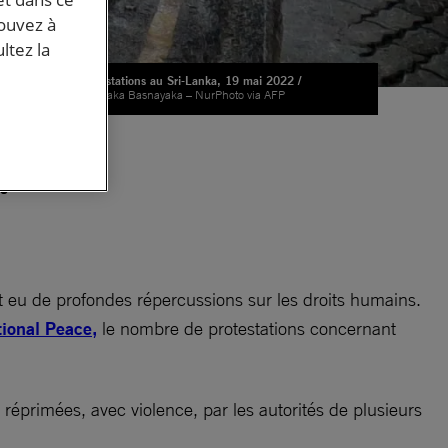
pouvez à
ltez la
Manifestations au Sri-Lanka, 19 mai 2022 /
© Tharaka Basnayaka – NurPhoto via AFP
ne
nt eu de profondes répercussions sur les droits humains.
ional Peace,
le nombre de protestations concernant
réprimées, avec violence, par les autorités de plusieurs