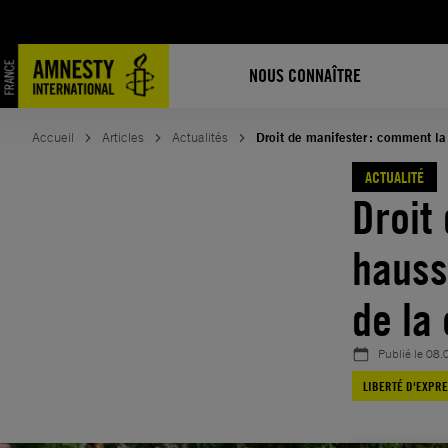
Aller
au
contenu
NOUS CONNAÎTRE
Accueil
Articles
Actualités
Droit de manifester : comment la
ACTUALITÉ
Droit
hauss
de la
Publié le
08.
LIBERTÉ D'EXPR