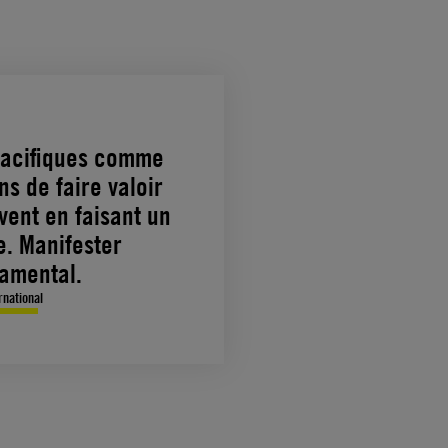
pacifiques comme
ns de faire valoir
uvent en faisant un
e. Manifester
damental.
rnational