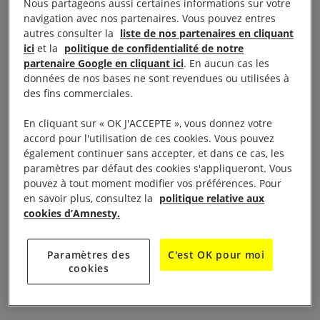
condamnent toutes les formes de discriminations.
Nous partageons aussi certaines informations sur votre
navigation avec nos partenaires. Vous pouvez entres
Néanmoins, un grand nombre d’individus se
autres consulter la
liste de nos partenaires en cliquant
trouvent stigmatisés et exclus de la société
ici
et la
politique de confidentialité de notre
d’aujourd’hui, comme les personnes LGBTI+, les
partenaire Google en cliquant ici
. En aucun cas les
données de nos bases ne sont revendues ou utilisées à
personnes réfugiées et migrantes ou les personnes
des fins commerciales.
appartenant à des minorités ethniques.
En cliquant sur « OK J'ACCEPTE », vous donnez votre
Il apparaît donc indispensable de continuer à
accord pour l'utilisation de ces cookies. Vous pouvez
également continuer sans accepter, et dans ce cas, les
sensibiliser les personnes autour de ce grand sujet
paramètres par défaut des cookies s'appliqueront. Vous
grâce à des activités d’Éducation aux droits
pouvez à tout moment modifier vos préférences. Pour
humains. L’Éducation aux droits humains est en
en savoir plus, consultez la
politique relative aux
cookies d’Amnesty.
effet un outil puissant pour déconstruire les
stéréotypes, combattre les préjugés, être capable
Paramètres des
C'est OK pour moi
d’identifier les discriminations, et rechercher des
cookies
solutions collectivement.