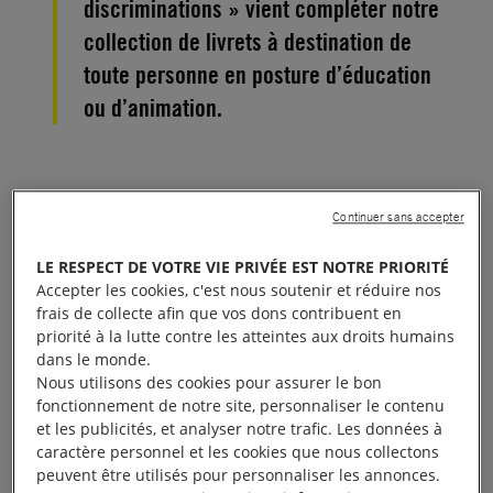
discriminations » vient compléter notre
collection de livrets à destination de
toute personne en posture d’éducation
ou d’animation.
Les droits humains et les
Continuer sans accepter
discriminations
LE RESPECT DE VOTRE VIE PRIVÉE EST NOTRE PRIORITÉ
Accepter les cookies, c'est nous soutenir et réduire nos
frais de collecte afin que vos dons contribuent en
priorité à la lutte contre les atteintes aux droits humains
Ne pas subir de discrimination est un droit
dans le monde.
fondamental qu’Amnesty International s’efforce de
Nous utilisons des cookies pour assurer le bon
faire respecter. De nombreuses déclarations ou
fonctionnement de notre site, personnaliser le contenu
et les publicités, et analyser notre trafic. Les données à
conventions internationales, à commencer par la
caractère personnel et les cookies que nous collectons
Déclaration universelle des droits de l’homme,
peuvent être utilisés pour personnaliser les annonces.