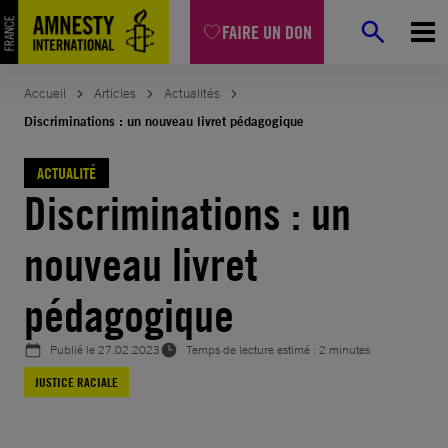
Aller
FAIRE UN DON
au
contenu
Accueil
Articles
Actualités
Discriminations : un nouveau livret pédagogique
ACTUALITÉ
Discriminations : un
nouveau livret
pédagogique
Publié le
27.02.2023
Temps de lecture estimé : 2 minutes
JUSTICE RACIALE