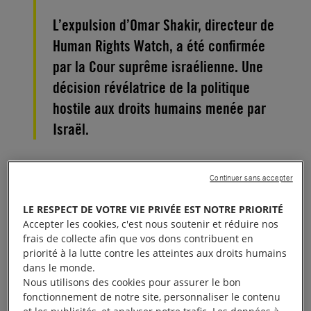
L’expulsion d’Omar Shakir, directeur de
Human Rights Watch, a été confirmée
par la Cour suprême israélienne. Une
décision révélatrice de la politique
hostile aux droits humains menée par
Israël.
Le 5 novembre 2019 la Cour suprême israélienne a
Continuer sans accepter
confirmé l’expulsion d’Omar Shakir, directeur de
Human Rights pour Israël et la Palestine. Il s’agit
LE RESPECT DE VOTRE VIE PRIVÉE EST NOTRE PRIORITÉ
d’une nouvelle illustration du rôle important joué par
Accepter les cookies, c'est nous soutenir et réduire nos
frais de collecte afin que vos dons contribuent en
cette institution dans la politique hostile aux droits
priorité à la lutte contre les atteintes aux droits humains
humains du pays. Avec cette décision, la Cour fait
dans le monde.
clairement savoir que quiconque ose dénoncer les
Nous utilisons des cookies pour assurer le bon
fonctionnement de notre site, personnaliser le contenu
violations des droits humains commises par les