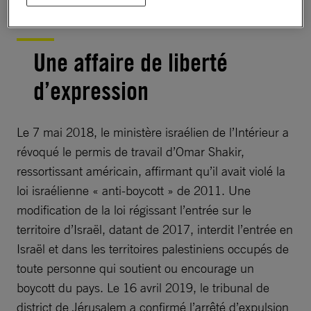
Une affaire de liberté
d’expression
Le 7 mai 2018, le ministère israélien de l’Intérieur a
révoqué le permis de travail d’Omar Shakir,
ressortissant américain, affirmant qu’il avait violé la
loi israélienne « anti-boycott » de 2011. Une
modification de la loi régissant l’entrée sur le
territoire d’Israël, datant de 2017, interdit l’entrée en
Israël et dans les territoires palestiniens occupés de
toute personne qui soutient ou encourage un
boycott du pays. Le 16 avril 2019, le tribunal de
district de Jérusalem a confirmé l’arrêté d’expulsion