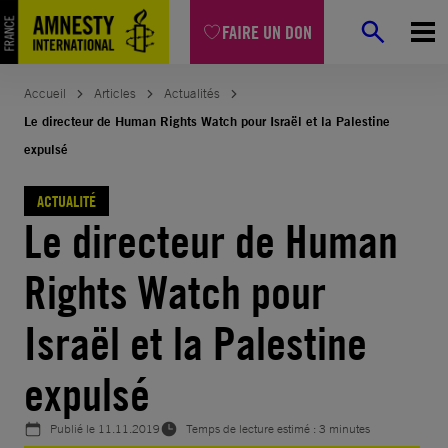
Aller
FAIRE UN DON
au
contenu
Accueil
Articles
Actualités
Le directeur de Human Rights Watch pour Israël et la Palestine
expulsé
ACTUALITÉ
Le directeur de Human
Rights Watch pour
Israël et la Palestine
expulsé
Publié le
11.11.2019
Temps de lecture estimé : 3 minutes