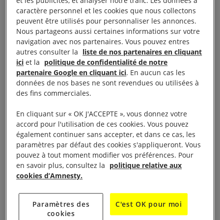
et les publicités, et analyser notre trafic. Les données à
autorités israéliennes est considéré comme un
caractère personnel et les cookies que nous collectons
ennemi de l’État.
peuvent être utilisés pour personnaliser les annonces.
Nous partageons aussi certaines informations sur votre
navigation avec nos partenaires. Vous pouvez entres
Les
défenseurs des droits humains
jouent un rôle
autres consulter la
liste de nos partenaires en cliquant
essentiel en révélant les actes répréhensibles du
ici
et la
politique de confidentialité de notre
partenaire Google en cliquant ici
. En aucun cas les
gouvernement et en favorisant le débat public.
données de nos bases ne sont revendues ou utilisées à
L’arrêt du 5 novembre 2019 est une décision lâche
des fins commerciales.
qui confirme la volonté répressive d’
Israël
de réduire
En cliquant sur « OK J'ACCEPTE », vous donnez votre
à tout prix au silence les organisations de défense
accord pour l'utilisation de ces cookies. Vous pouvez
des droits humains.
également continuer sans accepter, et dans ce cas, les
paramètres par défaut des cookies s'appliqueront. Vous
pouvez à tout moment modifier vos préférences. Pour
Une organisation de défense des droits humains qui
en savoir plus, consultez la
politique relative aux
appelle au boycott ou réclame simplement que les
cookies d’Amnesty.
entreprises respectent le droit international ne fait
qu’utiliser des formes d’expression pacifiques, qui
Paramètres des
C'est OK pour moi
devraient être protégées par les tribunaux.
cookies