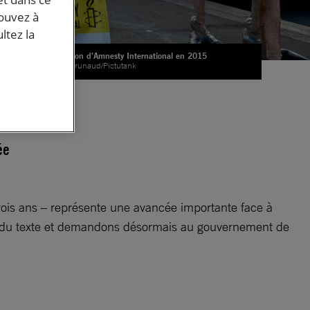
pouvez à
ltez la
Opération d'Amnesty International en 2015
© PY Brunaud/Pictutank
ée
 trois ans – représente une avancée importante face à
on du texte et demandons désormais au gouvernement de