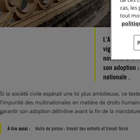
cas, les
tout mom
politi
L’Assemblée na
vigilance des 
novembre. Il n
son adoption :
nationale .
Si la société civile espérait une loi plus ambitieuse, ce t
l’impunité des multinationales en matière de droits huma
garantir son adoption définitive avant la fin de la mandatur
À lire aussi :
Huile de palme : travail des enfants et travail forcé