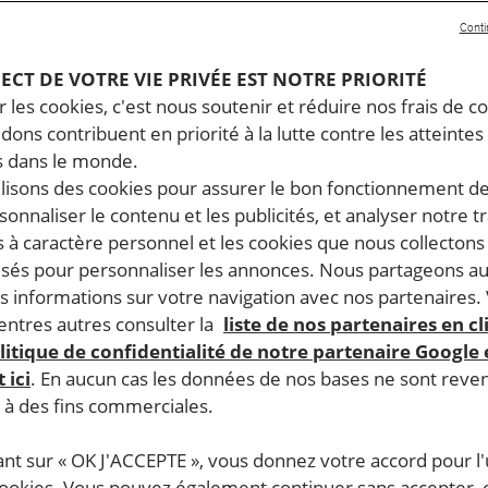
Conti
PECT DE VOTRE VIE PRIVÉE EST NOTRE PRIORITÉ
 les cookies, c'est nous soutenir et réduire nos frais de co
dons contribuent en priorité à la lutte contre les atteintes
 dans le monde.
ilisons des cookies pour assurer le bon fonctionnement d
rsonnaliser le contenu et les publicités, et analyser notre tr
 à caractère personnel et les cookies que nous collecton
lisés pour personnaliser les annonces. Nous partageons au
s informations sur votre navigation avec nos partenaires.
ntres autres consulter la
liste de nos partenaires en cl
litique de confidentialité de notre partenaire Google
 ici
. En aucun cas les données de nos bases ne sont rev
s à des fins commerciales.
ant sur « OK J'ACCEPTE », vous donnez votre accord pour l'u
cookies. Vous pouvez également continuer sans accepter, 