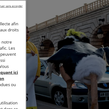
nuer sans accepter
llecte afin
 aux droits
e notre
afic. Les
s peuvent
ssi
 Vous
iquant ici
 en
endues ou
tilisation
et dans ce