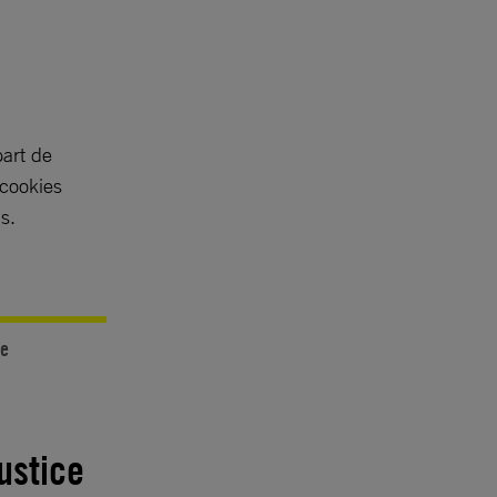
part de
 cookies
s.
ce
ustice