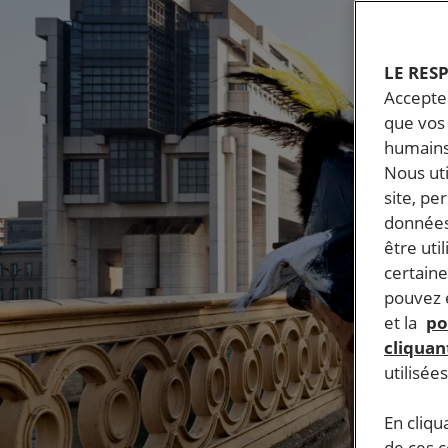
LE RES
Accepter
que vos 
humains
Nous ut
site, pe
données
être uti
certaine
pouvez e
et la
po
cliquant
utilisée
En cliqu
de ces 