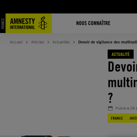
Aller
au
contenu
NOUS CONNAÎTRE
Accueil
Articles
Actualités
Devoir de vigilance des multinatio
ACTUALITÉ
Devoi
multin
?
Publié le
29.
FRANCE
JUST