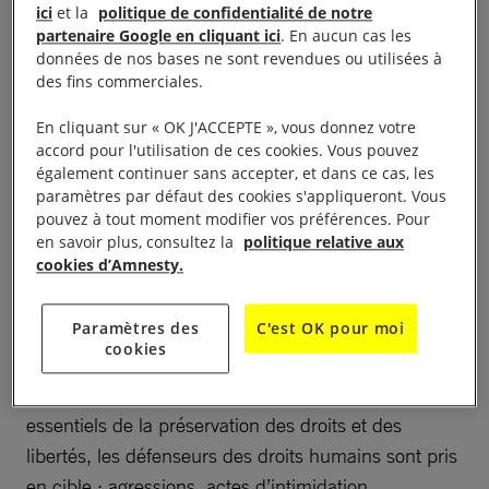
ici
et la
politique de confidentialité de notre
pour une protection réelle et efficace des
partenaire Google en cliquant ici
. En aucun cas les
données de nos bases ne sont revendues ou utilisées à
défenseurs des droits humains (DDH)
: l’adoption
des fins commerciales.
d’un Plan d’action national. Un plan d’action pour
ne plus conditionner la protection et le soutien des
En cliquant sur « OK J'ACCEPTE », vous donnez votre
accord pour l'utilisation de ces cookies. Vous pouvez
défenseurs des droits humains aux enjeux
également continuer sans accepter, et dans ce cas, les
sécuritaires et aux intérêts économiques ou
paramètres par défaut des cookies s'appliqueront. Vous
stratégiques de la France. Que ce soit dans sa
pouvez à tout moment modifier vos préférences. Pour
en savoir plus, consultez la
politique relative aux
diplomatie ou sur son territoire.
cookies d’Amnesty.
Les attaques contre les personnes qui défendent
Paramètres des
C'est OK pour moi
nos droits fondamentaux ont désormais atteint un
cookies
niveau inédit. Dans de nombreux pays, au lieu
d’être protégés et reconnus comme des acteurs
essentiels de la préservation des droits et des
libertés, les défenseurs des droits humains sont pris
en cible : agressions, actes d’intimidation,