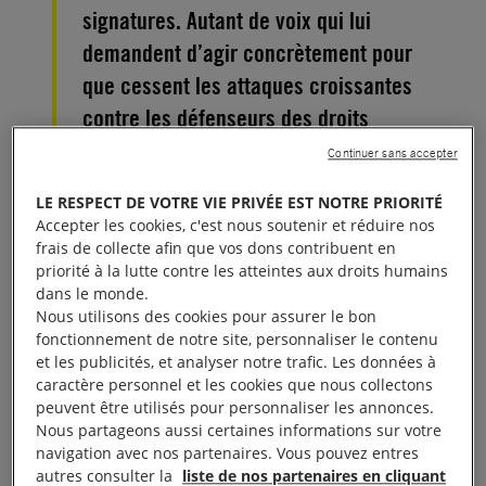
signatures. Autant de voix qui lui
demandent d’agir concrètement pour
que cessent les attaques croissantes
contre les défenseurs des droits
humains, en France et partout dans le
Continuer sans accepter
monde.
LE RESPECT DE VOTRE VIE PRIVÉE EST NOTRE PRIORITÉ
Accepter les cookies, c'est nous soutenir et réduire nos
Depuis le Sommet mondial des défenseurs des
frais de collecte afin que vos dons contribuent en
droits humains organisé en octobre 2018 à Paris,
priorité à la lutte contre les atteintes aux droits humains
dans le monde.
Emmanuel Macron a rappelé, à plusieurs reprises,
Nous utilisons des cookies pour assurer le bon
l’importance de l’action des défenseurs des droits
fonctionnement de notre site, personnaliser le contenu
humains à travers le monde. Un an, jour pour jour,
et les publicités, et analyser notre trafic. Les données à
caractère personnel et les cookies que nous collectons
après la présentation aux Nations unies des
peuvent être utilisés pour personnaliser les annonces.
conclusions de ce Sommet,
nous lui demandons
Nous partageons aussi certaines informations sur votre
désormais de passer des paroles aux actes.
Nous
navigation avec nos partenaires. Vous pouvez entres
autres consulter la
liste de nos partenaires en cliquant
sommes venus devant l’Élysée lui offrir la solution