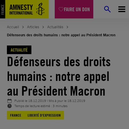
Aller
FAIRE UN DON
au
contenu
Accueil
Articles
Actualités
Défenseurs des droits humains : notre appel au Président Macron
ACTUALITÉ
Défenseurs des droits
humains : notre appel
au Président Macron
Publié le
18.12.2019
| Mis à jour le
18.12.2019
Temps de lecture estimé : 3 minutes
FRANCE
LIBERTÉ D'EXPRESSION