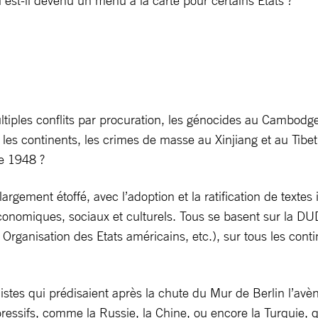
l est-il devenu un menu à la carte pour certains États ?
ultiples conflits par procuration, les génocides au Cambod
les continents, les crimes de masse au Xinjiang et au Tibet,
de 1948 ?
argement étoffé, avec l’adoption et la ratification de texte
ts économiques, sociaux et culturels. Tous se basent sur l
, Organisation des Etats américains, etc.), sur tous les c
stes qui prédisaient après la chute du Mur de Berlin l’avènem
pressifs, comme la Russie, la Chine, ou encore la Turquie, q