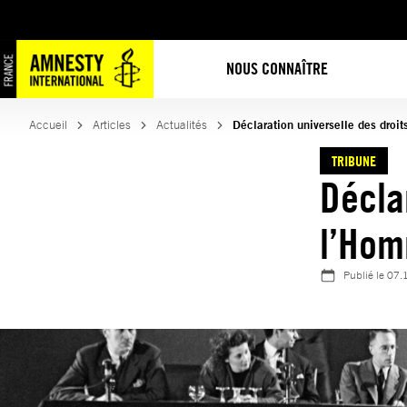
Aller
au
contenu
NOUS CONNAÎTRE
Accueil
Articles
Actualités
Déclaration universelle des droi
TRIBUNE
Décla
l’Hom
Publié le
07.