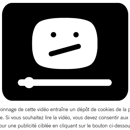
ionnage de cette vidéo entraîne un dépôt de cookies de la 
. Si vous souhaitez lire la vidéo, vous devez consentir aux
our une publicité ciblée en cliquant sur le bouton ci-dessou