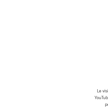
Le vis
YouTube
p