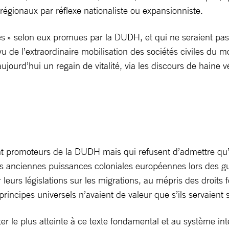
s régionaux par réflexe nationaliste ou expansionniste.
ales » selon eux promues par la DUDH, et qui ne seraient pas
au vu de l’extraordinaire mobilisation des sociétés civiles 
aujourd’hui un regain de vitalité, via les discours de hain
ment promoteurs de la DUDH mais qui refusent d’admettre q
es anciennes puissances coloniales européennes lors des 
 leurs législations sur les migrations, au mépris des droit
incipes universels n’avaient de valeur que s’ils servaient 
 le plus atteinte à ce texte fondamental et au système inter