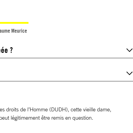
llaume Meurice
éée ?
des droits de l’Homme (DUDH), cette vieille dame,
ct peut légitimement être remis en question.