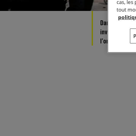
cas, les
tout mom
politi
Dans le docume
invite les cit
l’ordre social 