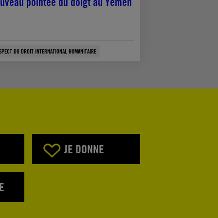
uveau pointée du doigt au Yémen
SPECT DU DROIT INTERNATIONAL HUMANITAIRE
JE DONNE
E