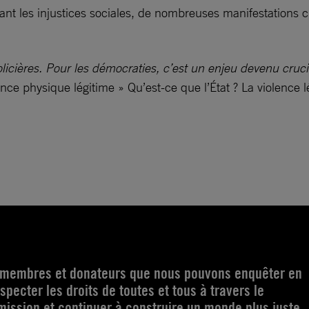
ant les injustices sociales, de nombreuses manifestations c
cières. Pour les démocraties, c’est un enjeu devenu crucial
ce physique légitime » Qu’est-ce que l’État ? La violence lé
s membres et donateurs que nous pouvons enquêter en
pecter les droits de toutes et tous à travers le
ission et continuer à construire un monde plus juste,