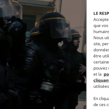
LE RES
Accepter
que vos 
humains
Nous ut
site, pe
données
être uti
certaine
pouvez e
et la
po
cliquant
utilisée
En cliqu
de ces 