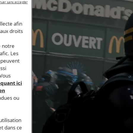
nuer sans accepter
llecte afin
 aux droits
e notre
afic. Les
s peuvent
ssi
 Vous
iquant ici
 en
endues ou
tilisation
et dans ce