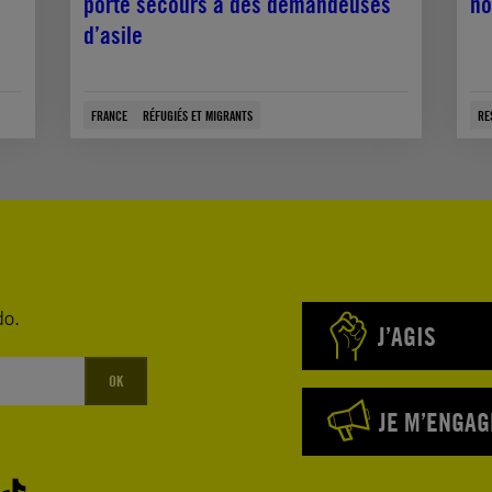
porté secours à des demandeuses
no
d’asile
FRANCE
RÉFUGIÉS ET MIGRANTS
RE
do.
J’AGIS
OK
JE M’ENGAG