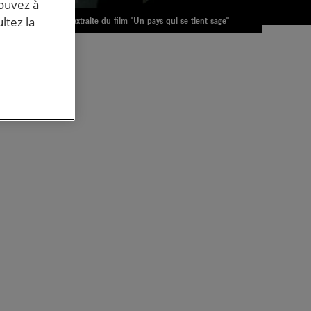
pouvez à
ltez la
Photo extraite du film "Un pays qui se tient sage"