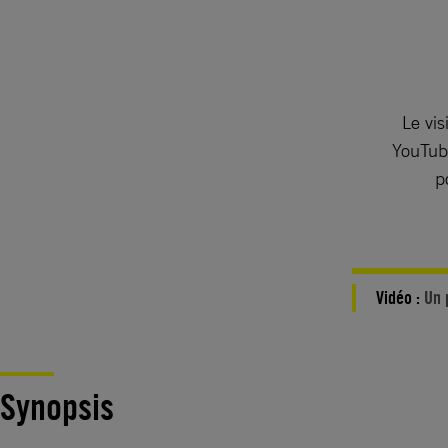
Le vis
YouTube
p
Vidéo :
Un 
Synopsis