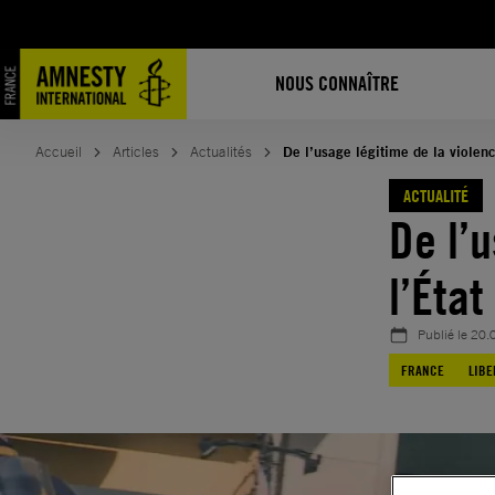
Aller
au
contenu
NOUS CONNAÎTRE
Accueil
Articles
Actualités
De l’usage légitime de la violenc
ACTUALITÉ
De l’
l’État
Publié le
20.
FRANCE
LIBE