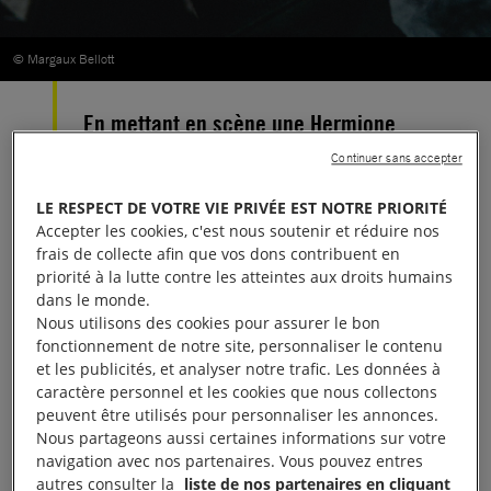
© Margaux Bellott
En mettant en scène une Hermione
noire, la pièce de théâtre participative
Continuer sans accepter
Dans la peau d’Hermione, invite à
LE RESPECT DE VOTRE VIE PRIVÉE EST NOTRE PRIORITÉ
réfléchir sur un racisme systémique.
Accepter les cookies, c'est nous soutenir et réduire nos
frais de collecte afin que vos dons contribuent en
priorité à la lutte contre les atteintes aux droits humains
Dans les romans de J.K Rowling, Hermione est
dans le monde.
décrite comme une fille de taille moyenne très
Nous utilisons des cookies pour assurer le bon
brillante aux yeux bruns et aux cheveux frisés,
fonctionnement de notre site, personnaliser le contenu
et les publicités, et analyser notre trafic. Les données à
ébouriffés. Sa couleur de peau n’est jamais
caractère personnel et les cookies que nous collectons
spécifiée. Pourtant, quand un professeur de lycée
peuvent être utilisés pour personnaliser les annonces.
choisit Fanny Niang, noire de peau, pour incarner
Nous partageons aussi certaines informations sur votre
navigation avec nos partenaires. Vous pouvez entres
ce personnage dans une adaptation de « Harry
autres consulter la
liste de nos partenaires en cliquant