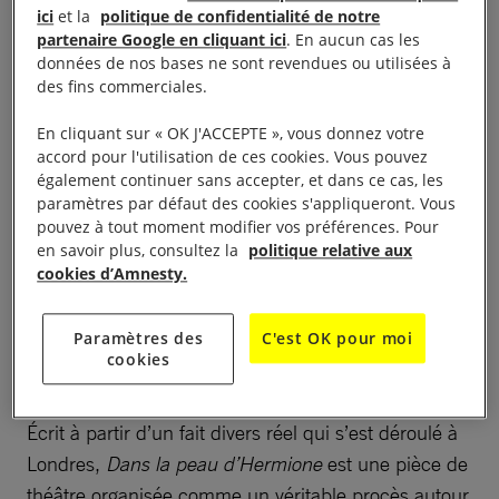
Potter », il suscite le débat.
ici
et la
politique de confidentialité de notre
partenaire Google en cliquant ici
. En aucun cas les
Une Hermione noire. Voilà qui ne correspond pas
données de nos bases ne sont revendues ou utilisées à
des fins commerciales.
vraiment à l’idée collective que les élèves du lycée
se font du personnage d’Hermione, représentée à
En cliquant sur « OK J'ACCEPTE », vous donnez votre
l’écran par une jeune fille blanche. Placée malgré
accord pour l'utilisation de ces cookies. Vous pouvez
également continuer sans accepter, et dans ce cas, les
elle sur le devant de la scène, Fanny se retrouve
paramètres par défaut des cookies s'appliqueront. Vous
confrontée au racisme de ses camarades.
pouvez à tout moment modifier vos préférences. Pour
Désemparée face au harcèlement dont elle est
en savoir plus, consultez la
politique relative aux
cookies d’Amnesty.
victime, elle tente de se suicider. Le lycée décide
alors de mettre en place un débat pour savoir si le
Paramètres des
C'est OK pour moi
professeur pouvait faire incarner ce personnage par
cookies
une jeune fille noire.
Écrit à partir d’un fait divers réel qui s’est déroulé à
Londres,
Dans la peau d’Hermione
est une pièce de
théâtre organisée comme un véritable procès autour