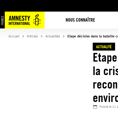
Aller
au
contenu
NOUS CONNAÎTRE
Accueil
Articles
Actualités
Etape décisive dans la bataille c
ACTUALITÉ
Etape
la cri
recon
envir
Publié le
11.