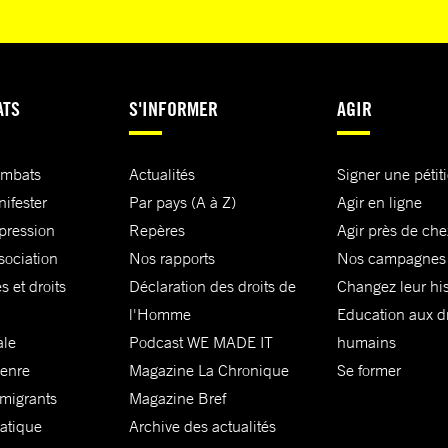
ATS
S'INFORMER
AGIR
ombats
Actualités
Signer une pétit
nifester
Par pays (A à Z)
Agir en ligne
xpression
Repères
Agir près de che
sociation
Nos rapports
Nos campagnes
s et droits
Déclaration des droits de
Changez leur his
l'Homme
Education aux dr
ale
Podcast WE MADE IT
humains
genre
Magazine La Chronique
Se former
 migrants
Magazine Bref
matique
Archive des actualités