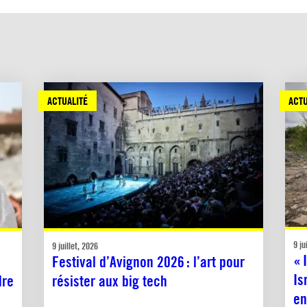
ACTUALITÉ
ACTU
9 ju
9 juillet, 2026
« 
Festival d’Avignon 2026 : l’art pour
Is
dre
résister aux big tech
en