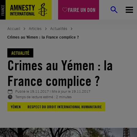
Aller
FAIRE UN DON
au
contenu
Accueil
Articles
Actualités
Crimes au Yémen : la France complice ?
ACTUALITÉ
Crimes au Yémen : la
France complice ?
Publié le
19.11.2017
| Mis à jour le
19.11.2017
Temps de lecture estimé : 2 minutes
YÉMEN
RESPECT DU DROIT INTERNATIONAL HUMANITAIRE