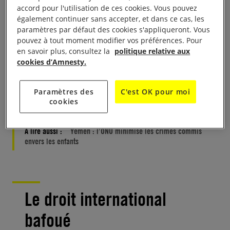
d’aide.
accord pour l'utilisation de ces cookies. Vous pouvez
également continuer sans accepter, et dans ce cas, les
La menace d’une famine imminente est en train de
paramètres par défaut des cookies s'appliqueront. Vous
pouvez à tout moment modifier vos préférences. Pour
devenir réalité à cause des nouvelles restrictions
en savoir plus, consultez la
politique relative aux
imposées par la coalition dirigée par l’Arabie
cookies d’Amnesty.
saoudite, qui semblent s’apparenter à une sanction
collective à l’encontre de la population civile
Paramètres des
C'est OK pour moi
yéménite.
cookies
À lire aussi :
Yémen : l’ONU minimise les crimes commis
envers les enfants
Le droit international
bafoué