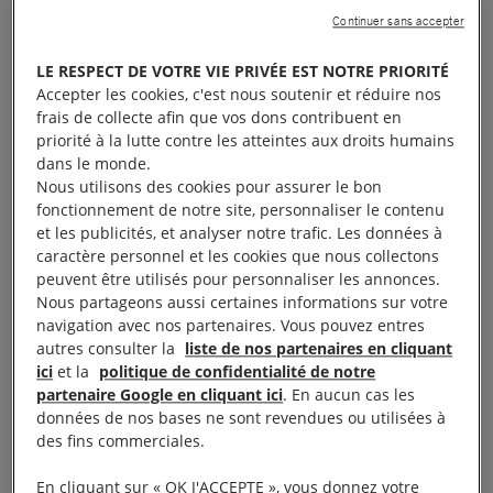
civils.
Continuer sans accepter
La coalition dirigée par l’Arabie saoudite a durci le
LE RESPECT DE VOTRE VIE PRIVÉE EST NOTRE PRIORITÉ
Accepter les cookies, c'est nous soutenir et réduire nos
blocus après le tir d’un missile sur Riyadh.
frais de collecte afin que vos dons contribuent en
priorité à la lutte contre les atteintes aux droits humains
dans le monde.
Nous utilisons des cookies pour assurer le bon
Un risque de famine
fonctionnement de notre site, personnaliser le contenu
et les publicités, et analyser notre trafic. Les données à
caractère personnel et les cookies que nous collectons
peuvent être utilisés pour personnaliser les annonces.
Depuis, elle a empêché 29 navires chargés de
Nous partageons aussi certaines informations sur votre
denrées de première nécessité d’entrer dans le port
navigation avec nos partenaires. Vous pouvez entres
d’Hodeida. Les mesures d’allègement annoncées
autres consulter la
liste de nos partenaires en cliquant
ici
et la
politique de confidentialité de notre
par la coalition, comme l’ouverture du port d’Aden,
partenaire Google en cliquant ici
. En aucun cas les
sont loin d’être suffisantes pour répondre aux
données de nos bases ne sont revendues ou utilisées à
besoins humanitaires. Plus de 20 millions de
des fins commerciales.
personnes ont aujourd’hui désespérément besoin
En cliquant sur « OK J'ACCEPTE », vous donnez votre