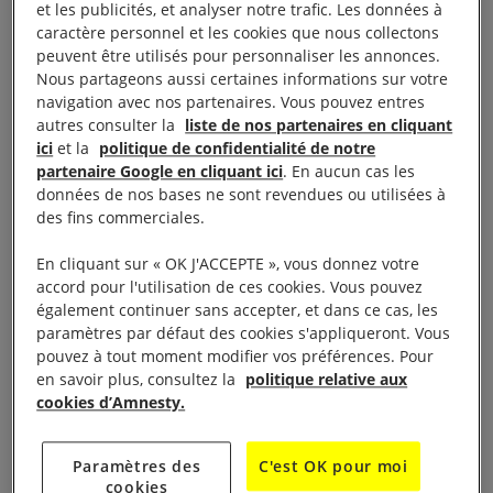
et les publicités, et analyser notre trafic. Les données à
caractère personnel et les cookies que nous collectons
À lire aussi :
Tout savoir sur le Covid-19 et les droits
peuvent être utilisés pour personnaliser les annonces.
humains
Nous partageons aussi certaines informations sur votre
navigation avec nos partenaires. Vous pouvez entres
autres consulter la
liste de nos partenaires en cliquant
ici
et la
politique de confidentialité de notre
partenaire Google en cliquant ici
. En aucun cas les
Des zones privées d’accès
données de nos bases ne sont revendues ou utilisées à
des fins commerciales.
à Internet
En cliquant sur « OK J'ACCEPTE », vous donnez votre
accord pour l'utilisation de ces cookies. Vous pouvez
Jeudi 19 mars à 9 heures du matin, le
également continuer sans accepter, et dans ce cas, les
paramètres par défaut des cookies s'appliqueront. Vous
gouvernement indien déclarait que 166 cas de
pouvez à tout moment modifier vos préférences. Pour
coronavirus avaient été confirmés dans le pays.
en savoir plus, consultez la
politique relative aux
Parmi ceux-ci, quatre ont été confirmés par le
cookies d’Amnesty.
gouvernement de l’État de Jammu-et-Cachemire.
Malgré l’augmentation du nombre de cas, le
Paramètres des
C'est OK pour moi
cookies
17 mars 2020, le gouvernement de Jammu-et-