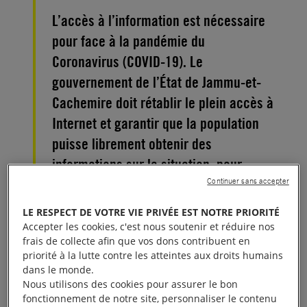
L’accès à l’information est nécessaire
pour face à la pandémie du
Coronavirus (COVID-19). Le
gouvernement de l’État de Jammu-et-
Cachemire doit rétablir le plein accès à
Internet et garantir que la population
puisse librement obtenir des
informations sur la situation, pour
prendre les mesures qui s’imposent
Continuer sans accepter
pour se protéger.
LE RESPECT DE VOTRE VIE PRIVÉE EST NOTRE PRIORITÉ
Accepter les cookies, c'est nous soutenir et réduire nos
Avec 219 217 cas confirmés et 8 965 décès
frais de collecte afin que vos dons contribuent en
priorité à la lutte contre les atteintes aux droits humains
recensés au 19 mars, le COVID-19 est la pandémie
dans le monde.
la plus importante que notre génération ait connu
Nous utilisons des cookies pour assurer le bon
jusqu’à présent.
fonctionnement de notre site, personnaliser le contenu