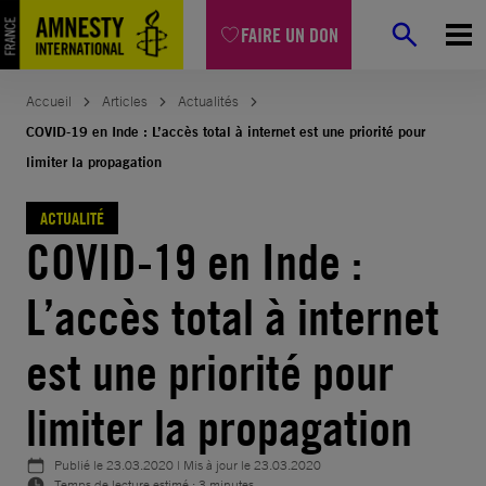
Aller
FAIRE UN DON
au
contenu
Accueil
Articles
Actualités
COVID-19 en Inde : L’accès total à internet est une priorité pour
limiter la propagation
ACTUALITÉ
COVID-19 en Inde :
L’accès total à internet
est une priorité pour
limiter la propagation
Publié le
23.03.2020
| Mis à jour le
23.03.2020
Temps de lecture estimé : 3 minutes