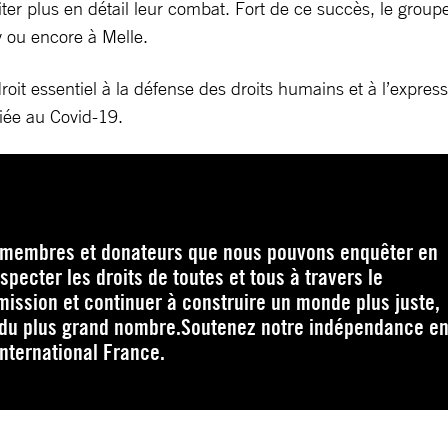
iter plus en détail leur combat. Fort de ce succès, le group
y ou encore à Melle.
roit essentiel à la défense des droits humains et à l’expres
liée au Covid-19.
s membres et donateurs que nous pouvons enquêter en
pecter les droits de toutes et tous à travers le
ission et continuer à construire un monde plus juste,
 du plus grand nombre.Soutenez notre indépendance e
ternational France.