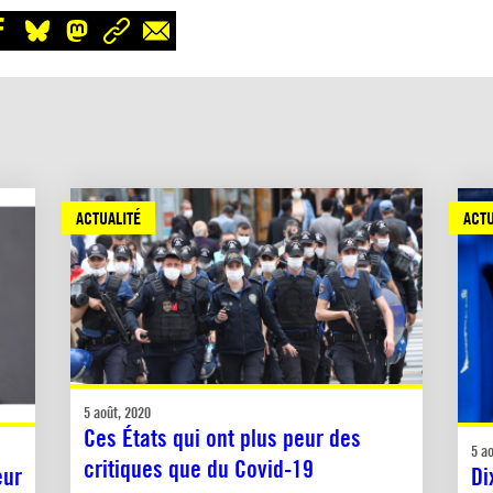
ACTUALITÉ
ACTU
5 août, 2020
Ces États qui ont plus peur des
5 a
critiques que du Covid-19
eur
Di