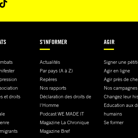
ATS
S'INFORMER
AGIR
ombats
Actualités
Signer une pétit
nifester
Par pays (A à Z)
Agir en ligne
xpression
Repères
Agir près de che
sociation
Nos rapports
Nos campagnes
s et droits
Déclaration des droits de
Changez leur his
l'Homme
Education aux dr
ale
Podcast WE MADE IT
humains
genre
Magazine La Chronique
Se former
 migrants
Magazine Bref