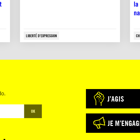
nt
la
na
LIBERTÉ D'EXPRESSION
CH
do.
J’AGIS
OK
JE M’ENGAG