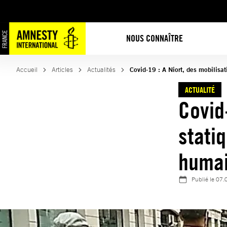
Aller
au
contenu
NOUS CONNAÎTRE
Accueil
Articles
Actualités
Covid-19 : A Niort, des mobilisat
ACTUALITÉ
Covid
stati
huma
Publié le
07.