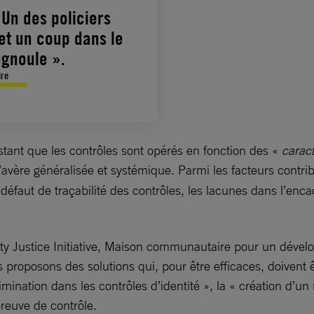
 Un des policiers
met un coup dans le
ugnoule ».
ire
stant que les contrôles sont opérés en fonction des «
carac
avère généralisée et systémique. Parmi les facteurs contribu
e, le défaut de traçabilité des contrôles, les lacunes dans l
y Justice Initiative, Maison communautaire pour un dével
nous proposons des solutions qui, pour être efficaces, doiv
imination dans les contrôles d’identité », la « création d’
preuve de contrôle.