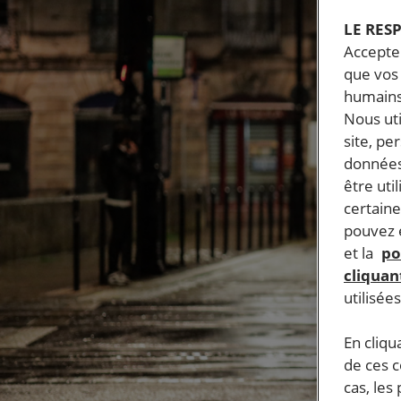
LE RES
Accepter
que vos 
humains
Nous ut
site, pe
données
être uti
certaine
pouvez e
et la
po
cliquant
utilisée
En cliqu
de ces 
cas, les