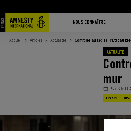
Aller
au
contenu
NOUS CONNAÎTRE
Accueil
Articles
Actualités
Contrôles au faciès, l’État au pi
ACTUALITÉ
Contrô
mur
Publié le
11.
FRANCE
JUST