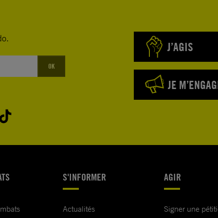
do.
J’AGIS
OK
JE M’ENGAG
ATS
S'INFORMER
AGIR
ombats
Actualités
Signer une pétit