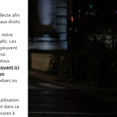
llecte afin
 aux droits
e notre
afic. Les
s peuvent
ssi
 Vous
iquant ici
 en
endues ou
tilisation
et dans ce
pouvez à