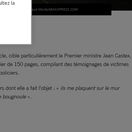
ltez la
© Thibaud Moritz/ABACAPRESS.COM
ns
cle, cible particulièrement le Premier ministre Jean Castex,
sier de 150 pages, compilant
des témoignages de victimes
oliciers.
 dont elle a fait l’objet : «
ils me plaquent sur le mur
le bougnoule
».