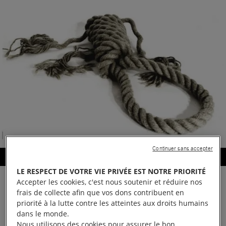
Continuer sans accepter
Stop à la peine de mort
LE RESPECT DE VOTRE VIE PRIVÉE EST NOTRE PRIORITÉ
Accepter les cookies, c'est nous soutenir et réduire nos
Selon l’agence de presse saoudienne,
frais de collecte afin que vos dons contribuent en
le ministère de l’Intérieur de l’Arabie
priorité à la lutte contre les atteintes aux droits humains
dans le monde.
saoudite a annoncé qu’une exécution
Nous utilisons des cookies pour assurer le bon