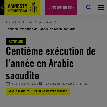
Aller
FAIRE UN DON
au
contenu
Accueil
Articles
Actualités
Centième exécution de l’année en Arabie saoudite
ACTUALITÉ
Centième exécution de
l’année en Arabie
saoudite
Publié le
24.07.2016
Temps de lecture estimé : 1 minute
ARABIE SAOUDITE
PEINE DE MORT ET TORTURE