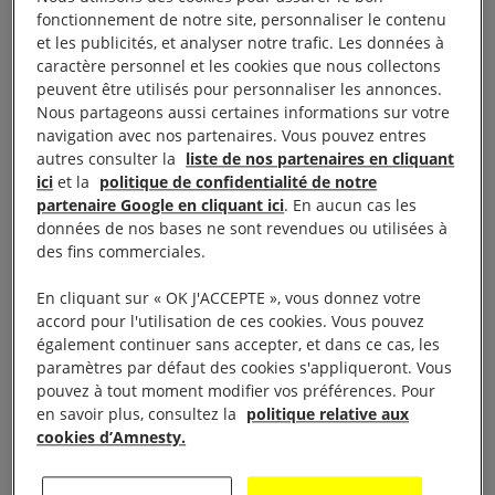
avait eu lieu à Riyadh vendredi 22
fonctionnement de notre site, personnaliser le contenu
juillet, ce qui porte à 100 le nombre
et les publicités, et analyser notre trafic. Les données à
caractère personnel et les cookies que nous collectons
total d’exécutions réalisées dans le
peuvent être utilisés pour personnaliser les annonces.
pays depuis le début de l’année 2016.
Nous partageons aussi certaines informations sur votre
navigation avec nos partenaires. Vous pouvez entres
autres consulter la
liste de nos partenaires en cliquant
Avec sa 100e exécution cette année, l’
Arabie
ici
et la
politique de confidentialité de notre
saoudite
poursuit à toute allure son recours obstiné
partenaire Google en cliquant ici
. En aucun cas les
données de nos bases ne sont revendues ou utilisées à
à un châtiment cruel et inhumain, sans se soucier
des fins commerciales.
de la justice et des droits humains.
En cliquant sur « OK J'ACCEPTE », vous donnez votre
À ce rythme-là, les bourreaux du royaume
accord pour l'utilisation de ces cookies. Vous pouvez
également continuer sans accepter, et dans ce cas, les
atteindront voire dépasseront bientôt le nombre de
paramètres par défaut des cookies s'appliqueront. Vous
personnes qu’ils ont exécutées l’an dernier – qui,
pouvez à tout moment modifier vos préférences. Pour
s’élevant à 158, était déjà le plus élevé depuis 1995.
en savoir plus, consultez la
politique relative aux
cookies d’Amnesty.
Beaucoup de prisonniers exécutés ont été
condamnés à l’issue de procès profondément