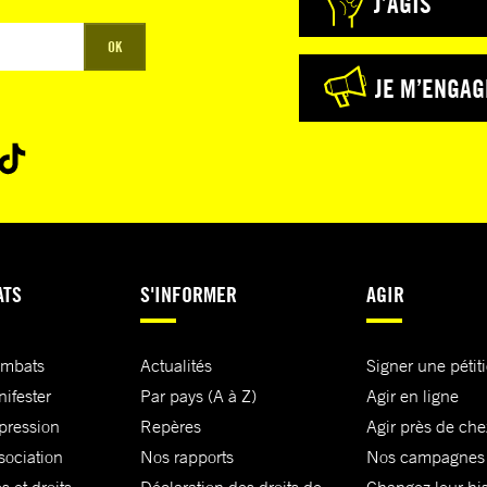
J’AGIS
OK
JE M’ENGAG
ATS
S'INFORMER
AGIR
ombats
Actualités
Signer une pétit
nifester
Par pays (A à Z)
Agir en ligne
xpression
Repères
Agir près de che
sociation
Nos rapports
Nos campagnes