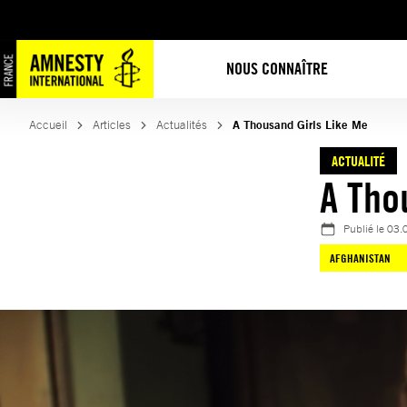
Aller
au
contenu
NOUS CONNAÎTRE
Accueil
Articles
Actualités
A Thousand Girls Like Me
ACTUALITÉ
A Tho
Publié le
03.
AFGHANISTAN