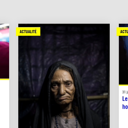
ACTUALITÉ
ACTU
31 j
Le
ho