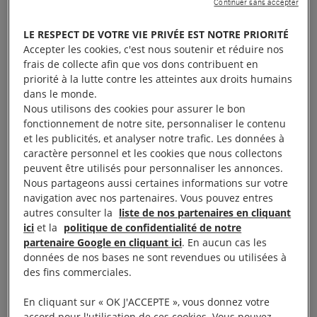
Continuer sans accepter
À Paris, le 21 juillet 2020
LE RESPECT DE VOTRE VIE PRIVÉE EST NOTRE PRIORITÉ
Accepter les cookies, c'est nous soutenir et réduire nos
Objet : Situation des personnes exilées présentes
frais de collecte afin que vos dons contribuent en
sur le littoral franco-britannique
priorité à la lutte contre les atteintes aux droits humains
dans le monde.
Nous utilisons des cookies pour assurer le bon
fonctionnement de notre site, personnaliser le contenu
et les publicités, et analyser notre trafic. Les données à
caractère personnel et les cookies que nous collectons
peuvent être utilisés pour personnaliser les annonces.
Monsieur le Ministre,
Nous partageons aussi certaines informations sur votre
navigation avec nos partenaires. Vous pouvez entres
Nous vous écrivons cette lettre ouverte suite à votre
autres consulter la
liste de nos partenaires en cliquant
passage le 12 juillet à Calais. Dans cette ville et dans
ici
et la
politique de confidentialité de notre
partenaire Google en cliquant ici
. En aucun cas les
le Calaisis, les conditions de survie des personnes
données de nos bases ne sont revendues ou utilisées à
exilées sur le littoral franco-britannique sont
des fins commerciales.
intolérables.
En cliquant sur « OK J'ACCEPTE », vous donnez votre
accord pour l'utilisation de ces cookies. Vous pouvez