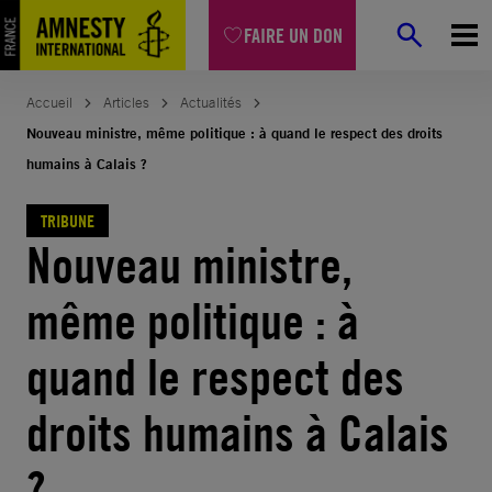
Aller
FAIRE UN DON
au
contenu
Accueil
Articles
Actualités
Nouveau ministre, même politique : à quand le respect des droits
humains à Calais ?
TRIBUNE
Nouveau ministre,
même politique : à
quand le respect des
droits humains à Calais
?