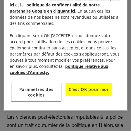
ici
et la
politique de confidentialité de notre
partenaire Google en cliquant ici
. En aucun cas les
Ce qui va à l’encontre des scrutins non officiels et
données de nos bases ne sont revendues ou utilisées à
du sentiment général de la population. Des milliers
des fins commerciales.
de personnes sont descendues dans les rues, dans
En cliquant sur « OK J'ACCEPTE », vous donnez votre
de nombreuses villes et communes à travers tout le
accord pour l'utilisation de ces cookies. Vous pouvez
pays, estimant que
les résultats avaient été
également continuer sans accepter, et dans ce cas, les
paramètres par défaut des cookies s'appliqueront. Vous
truqués
.
pouvez à tout moment modifier vos préférences. Pour
en savoir plus, consultez la
politique relative aux
cookies d’Amnesty.
Des violences policières
Paramètres des
C'est OK pour moi
cookies
coutumières
Les violences post-électorales imputables à la police
sont un trait coutumier de la politique en Biélorussie