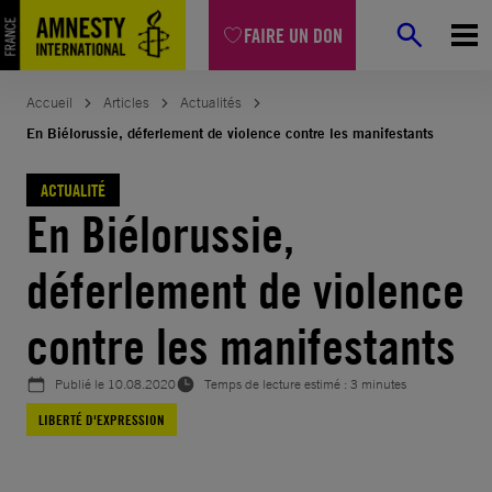
Aller
FAIRE UN DON
au
contenu
Accueil
Articles
Actualités
En Biélorussie, déferlement de violence contre les manifestants
ACTUALITÉ
En Biélorussie,
déferlement de violence
contre les manifestants
Publié le
10.08.2020
Temps de lecture estimé : 3 minutes
LIBERTÉ D'EXPRESSION