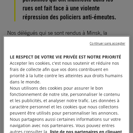
rues ont fait face à une violente
répression des policiers anti-émeutes.
Nos délégués qui se sont rendus à Minsk, la
capitale de la Biélorussie, ont été témoins d’un
Continuer sans accepter
déchaînement de violence de la part des policiers
LE RESPECT DE VOTRE VIE PRIVÉE EST NOTRE PRIORITÉ
anti-émeutes contre des manifestants pacifiques.
Accepter les cookies, c'est nous soutenir et réduire nos
frais de collecte afin que vos dons contribuent en
Depuis des mois, les manifestations de masse à
priorité à la lutte contre les atteintes aux droits humains
Minsk et dans d’autres villes de Biélorussie se sont
dans le monde.
Nous utilisons des cookies pour assurer le bon
multipliées dans le cadre de la course aux élections
fonctionnement de notre site, personnaliser le contenu
nationales.
La situation a dégénéré dans la nuit du
et les publicités, et analyser notre trafic. Les données à
9 août 2020,
lorsque les autorités ont annoncé «
caractère personnel et les cookies que nous collectons
peuvent être utilisés pour personnaliser les annonces.
les résultats officiels de sortie des urnes », indiquant
Nous partageons aussi certaines informations sur votre
que le président sortant Alexandre Loukachenko
navigation avec nos partenaires. Vous pouvez entres
avait recueilli 80 % des suffrages.
autres consulter la
liste de nos partenaires en cliquant