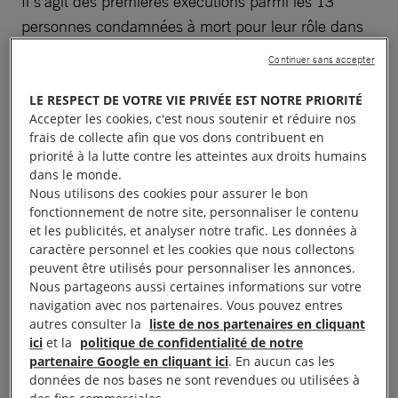
Il s’agit des premières exécutions parmi les 13
personnes condamnées à mort pour leur rôle dans
diverses activités illégales, en particulier l’attaque au
Continuer sans accepter
gaz sarin commise en 1995 dans le métro de Tokyo.
LE RESPECT DE VOTRE VIE PRIVÉE EST NOTRE PRIORITÉ
Accepter les cookies, c'est nous soutenir et réduire nos
En mars, le Japon a de nouveau rejeté des
frais de collecte afin que vos dons contribuent en
recommandations l’encourageant à réformer son
priorité à la lutte contre les atteintes aux droits humains
système pénal. Ces recommandations lui avaient été
dans le monde.
Nous utilisons des cookies pour assurer le bon
présentées par d’autres États dans le cadre de
fonctionnement de notre site, personnaliser le contenu
l’examen devant les Nations unes de son bilan en
et les publicités, et analyser notre trafic. Les données à
matière de droits humains.
caractère personnel et les cookies que nous collectons
peuvent être utilisés pour personnaliser les annonces.
Nous partageons aussi certaines informations sur votre
La justice exige le respect de l’obligation de rendre
navigation avec nos partenaires. Vous pouvez entres
des comptes, mais aussi le respect des droits
autres consulter la
liste de nos partenaires en cliquant
fondamentaux de chacun. Au lieu de répéter que
ici
et la
politique de confidentialité de notre
partenaire Google en cliquant ici
. En aucun cas les
les exécutions sont inévitables parce que c’est ce
données de nos bases ne sont revendues ou utilisées à
que réclame le public, le gouvernement japonais