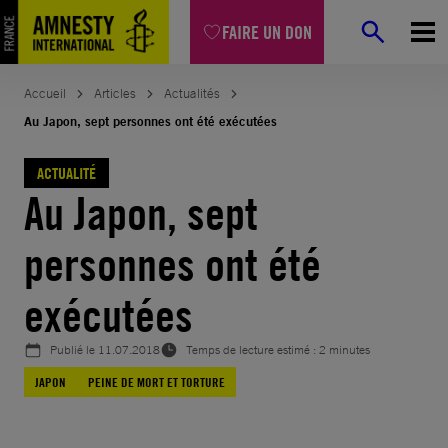
Aller
FAIRE UN DON
au
contenu
Accueil
Articles
Actualités
Au Japon, sept personnes ont été exécutées
ACTUALITÉ
Au Japon, sept
personnes ont été
exécutées
Publié le
11.07.2018
Temps de lecture estimé : 2 minutes
JAPON
PEINE DE MORT ET TORTURE