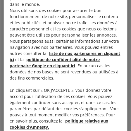
dans le monde.
position critique à l’égard du gouvernement ont
Nous utilisons des cookies pour assurer le bon
même vu leur accès aux réseaux algériens bloqués.
fonctionnement de notre site, personnaliser le contenu
et les publicités, et analyser notre trafic. Les données à
caractère personnel et les cookies que nous collectons
Les autorités algériennes sont prêtes à tout pour
peuvent être utilisés pour personnaliser les annonces.
réduire au silence les voix critiques.
Nous partageons aussi certaines informations sur votre
navigation avec nos partenaires. Vous pouvez entres
autres consulter la
liste de nos partenaires en cliquant
ici
et la
politique de confidentialité de notre
partenaire Google en cliquant ici
. En aucun cas les
Harcèlement judiciaire de
données de nos bases ne sont revendues ou utilisées à
des fins commerciales.
journalistes
En cliquant sur « OK J'ACCEPTE », vous donnez votre
accord pour l'utilisation de ces cookies. Vous pouvez
Ces derniers temps, de nombreux journalistes ont
également continuer sans accepter, et dans ce cas, les
été sanctionnés simplement pour avoir fait leur
paramètres par défaut des cookies s'appliqueront. Vous
pouvez à tout moment modifier vos préférences. Pour
travail. Le 10 août 2020, le tribunal de première
en savoir plus, consultez la
politique relative aux
instance de Sidi M’hamed, à Alger, a
condamné le
cookies d’Amnesty.