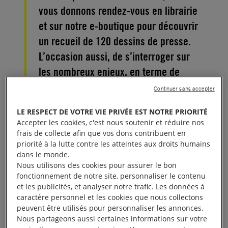
vous donnons rendez-vous en librairie
et sur notre e-boutique pour découvrir
un recueil de 120 dessins de presse.
L’occasion aussi, de s’interroger sur
les nombreux enjeux, en terme de
droits humains, que soulève cette crise
Continuer sans accepter
sanitaire. À découvrir au plus vite !
LE RESPECT DE VOTRE VIE PRIVÉE EST NOTRE PRIORITÉ
Accepter les cookies, c'est nous soutenir et réduire nos
Depuis plusieurs mois, le monde est plongé dans
frais de collecte afin que vos dons contribuent en
une crise profonde. La situation sanitaire a de
priorité à la lutte contre les atteintes aux droits humains
dans le monde.
conséquences immédiates sur les vies de millions
Nous utilisons des cookies pour assurer le bon
de personnes et pose aussi des défis inédits à tous
fonctionnement de notre site, personnaliser le contenu
les citoyens et gouvernements du monde. Depuis le
et les publicités, et analyser notre trafic. Les données à
caractère personnel et les cookies que nous collectons
début de cette crise, les dessinateurs engagés du
peuvent être utilisés pour personnaliser les annonces.
réseau Cartooning for Peace, répartis dans le monde
Nous partageons aussi certaines informations sur votre