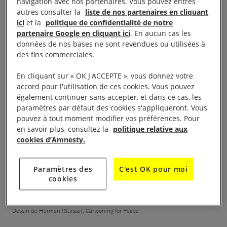
entier, n’ont pas levé le crayon. Leurs dessins livrent
navigation avec nos partenaires. Vous pouvez entres
autres consulter la
liste de nos partenaires en cliquant
aujourd’hui un témoignage inestimable de nos vies
ici
et la
politique de confidentialité de notre
bouleversées.
partenaire Google en cliquant ici
. En aucun cas les
données de nos bases ne sont revendues ou utilisées à
des fins commerciales.
En cliquant sur « OK J'ACCEPTE », vous donnez votre
accord pour l'utilisation de ces cookies. Vous pouvez
également continuer sans accepter, et dans ce cas, les
paramètres par défaut des cookies s'appliqueront. Vous
pouvez à tout moment modifier vos préférences. Pour
en savoir plus, consultez la
politique relative aux
cookies d’Amnesty.
Paramètres des
C'est OK pour moi
cookies
Dessin de Herman (Suisse), Cartooning for Peace