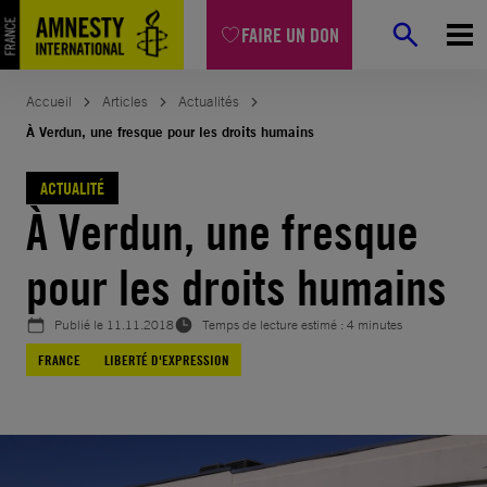
Aller
FAIRE UN DON
au
contenu
Accueil
Articles
Actualités
À Verdun, une fresque pour les droits humains
ACTUALITÉ
À Verdun, une fresque
pour les droits humains
Publié le
11.11.2018
Temps de lecture estimé : 4 minutes
FRANCE
LIBERTÉ D'EXPRESSION