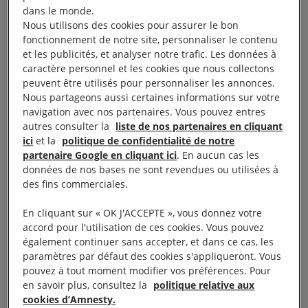
(association départementale des amis et parents
dans le monde.
Nous utilisons des cookies pour assurer le bon
d’enfants inadaptés de Meuse).
fonctionnement de notre site, personnaliser le contenu
et les publicités, et analyser notre trafic. Les données à
caractère personnel et les cookies que nous collectons
peuvent être utilisés pour personnaliser les annonces.
Une action collective
Nous partageons aussi certaines informations sur votre
navigation avec nos partenaires. Vous pouvez entres
autres consulter la
liste de nos partenaires en cliquant
ici
et la
politique de confidentialité de notre
Nous avons associé au projet des jeunes «
partenaire Google en cliquant ici
. En aucun cas les
handicapés » de l’Institut Médico-Educatif et des
données de nos bases ne sont revendues ou utilisées à
jeunes qui fréquentent le centre social du quartier
des fins commerciales.
tout proche ? Cela correspond à notre démarche de
En cliquant sur « OK J'ACCEPTE », vous donnez votre
reconnaissance de l’autre, de tolérance et
accord pour l'utilisation de ces cookies. Vous pouvez
d’acceptation de la différence.
également continuer sans accepter, et dans ce cas, les
paramètres par défaut des cookies s'appliqueront. Vous
pouvez à tout moment modifier vos préférences. Pour
Maintenant reste à trouver un ou une artiste qui
en savoir plus, consultez la
politique relative aux
adhère à ce projet et dont l’expérience et les devis
cookies d’Amnesty.