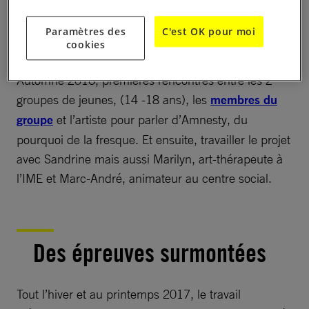
correspondent à nos attentes. Le choix n’a pas été
facile avant que le groupe ne tombe d’accord sur les
Paramètres des
C'est OK pour moi
propositions de Sandrine, une artiste locale.
cookies
Automne 2016, premières rencontres entre les 2
groupes de jeunes, (14 -18 ans), les
membres du
groupe
et l’artiste pour parler d’Amnesty, du
pourquoi de la fresque. Et ensuite, travailler le projet
avec Sandrine mais aussi Marilyn, art-thérapeute à
l’IME et Marc-André, animateur au centre social.
Des épreuves surmontées
Tout l’hiver et au printemps 2017, le travail