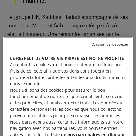
l’homme.
Le groupe HK, Kaddour Hadadi accompagné de ses
musiciens Mehdi et Seb – chapeautés par Alizée –
était à l’honneur. Une rencontre organisée par le
groupe local d’Annecy
.
Continuer sans accepter
LE RESPECT DE VOTRE VIE PRIVÉE EST NOTRE PRIORITÉ
Accepter les cookies, c'est nous soutenir et réduire nos
frais de collecte afin que vos dons contribuent en
Des chansons engagées
priorité à la lutte contre les atteintes aux droits humains
dans le monde.
Nous utilisons des cookies pour assurer le bon
Des chansons engagées, envoûtantes et poignantes
fonctionnement de notre site, personnaliser le contenu
ont été au rendez-vous avec sincérité. Son émotion
et les publicités, et analyser notre trafic. Les données à
caractère personnel et les cookies que nous collectons
quand il chante
« J’ai marché jusqu’à vous »
et son
peuvent être utilisés pour personnaliser les annonces.
enthousiasme de ne rien lâcher, donne
Nous partageons aussi certaines informations sur votre
naturellement cette envie de se battre, d’aller plus
navigation avec nos partenaires. Vous pouvez entres
autres consulter la
liste de nos partenaires en cliquant