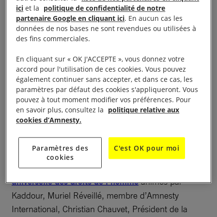
loin et surtout d’aller vers l’autre. D’ailleurs, l’autre
ici
et la
politique de confidentialité de notre
c’est nous.
partenaire Google en cliquant ici
. En aucun cas les
données de nos bases ne sont revendues ou utilisées à
Les paroles bouleversent, dérangent mais nous
des fins commerciales.
taclent en plein cœur, nous sommes désormais
En cliquant sur « OK J'ACCEPTE », vous donnez votre
« Assigné-e-s à résistance »
.
accord pour l'utilisation de ces cookies. Vous pouvez
également continuer sans accepter, et dans ce cas, les
paramètres par défaut des cookies s'appliqueront. Vous
pouvez à tout moment modifier vos préférences. Pour
en savoir plus, consultez la
politique relative aux
Échange avec des
cookies d’Amnesty.
demandeurs d’asile
Paramètres des
C'est OK pour moi
cookies
Ensuite, un échange autour de la
Déclaration
universelle des droits de l’homme
animés par
Kaddour, Muriel Réveillé, membre d’Amnesty
International, Christian Chauvet, Président de la