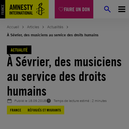
Aller
FAIRE UN DON
au
contenu
Accueil
Articles
Actualités
À Sévrier, des musiciens au service des droits humains
ACTUALITÉ
À Sévrier, des musiciens
au service des droits
humains
Publié le
18.09.2018
Temps de lecture estimé : 2 minutes
FRANCE
RÉFUGIÉS ET MIGRANTS