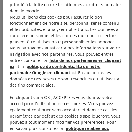
priorité à la lutte contre les atteintes aux droits humains
Je regarde les images de corps inertes, vivants et
dans le monde.
Nous utilisons des cookies pour assurer le bon
morts, empilés par terre tandis que les policiers
fonctionnement de notre site, personnaliser le contenu
marocains passent entre eux, en les secouant et en
et les publicités, et analyser notre trafic. Les données à
leur donnant des coups avec leurs matraques pour
caractère personnel et les cookies que nous collectons
peuvent être utilisés pour personnaliser les annonces.
vérifier s’ils respirent ou bougent. Daniel Canales,
Nous partageons aussi certaines informations sur votre
notre chercheur, s’est procuré des séquences non
navigation avec nos partenaires. Vous pouvez entres
publiées où l’on voit des membres de la police
autres consulter la
liste de nos partenaires en cliquant
ici
et la
politique de confidentialité de notre
espagnole livrer des réfugiés potentiels – la plupart
partenaire Google en cliquant ici
. En aucun cas les
originaires du Soudan en guerre – aux policiers
données de nos bases ne sont revendues ou utilisées à
marocains, sans aucun recueil d’informations ni
des fins commerciales.
procédure visant à déterminer si ces personnes ont
En cliquant sur « OK J'ACCEPTE », vous donnez votre
besoin d’une protection. Une fois remises à ces
accord pour l'utilisation de ces cookies. Vous pouvez
policiers, celles-ci sont de nouveau battues par eux.
également continuer sans accepter, et dans ce cas, les
paramètres par défaut des cookies s'appliqueront. Vous
Amnesty International a demandé qu’une enquête
pouvez à tout moment modifier vos préférences. Pour
indépendante et approfondie soit menée sur le plus
en savoir plus, consultez la
politique relative aux