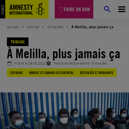
Aller
FAIRE UN DON
au
contenu
Accueil
Articles
Actualités
À Melilla, plus jamais ça
TRIBUNE
À Melilla, plus jamais ça
Publié le
28.06.2022
Temps de lecture estimé : 6 minutes
ESPAGNE
MAROC ET SAHARA OCCIDENTAL
RÉFUGIÉS ET MIGRANTS