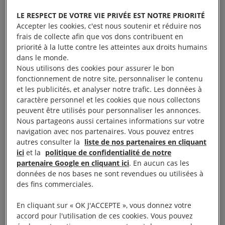
LE RESPECT DE VOTRE VIE PRIVÉE EST NOTRE PRIORITÉ
Accepter les cookies, c'est nous soutenir et réduire nos
frais de collecte afin que vos dons contribuent en
priorité à la lutte contre les atteintes aux droits humains
dans le monde.
Nous utilisons des cookies pour assurer le bon
fonctionnement de notre site, personnaliser le contenu
Le visionnage de cette vidéo entraîne un
et les publicités, et analyser notre trafic. Les données à
caractère personnel et les cookies que nous collectons
dépôt de cookies de la part de YouTube. Si
peuvent être utilisés pour personnaliser les annonces.
vous souhaitez lire la vidéo, vous devez
Nous partageons aussi certaines informations sur votre
consentir aux cookies pour une publicité
navigation avec nos partenaires. Vous pouvez entres
autres consulter la
liste de nos partenaires en cliquant
ciblée en cliquant sur le bouton ci-dessous.
ici
et la
politique de confidentialité de notre
partenaire Google en cliquant ici
. En aucun cas les
Accepter les cookies
données de nos bases ne sont revendues ou utilisées à
des fins commerciales.
Vidéo :
Pubs #4 : Droits des femmes
En cliquant sur « OK J'ACCEPTE », vous donnez votre
accord pour l'utilisation de ces cookies. Vous pouvez