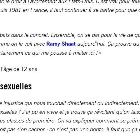
le droit à l’avortement aux États-Unis. C’est vrai pour tous 
uis 1981 en France, il faut continuer à se battre pour que
bats dans le concret. Ensemble, on se bat pour la vie de q
omme on le voit avec
Ramy Shaat
aujourd’hui. Ça prouve qu’
airement ce qui me pousse à militer ici !
»
s l’âge de 12 ans
t sexuelles
njustice qui nous touchait directement ou indirectement. On 
xuelles ? J’ai pu en vivre et je trouve ça révoltant qu’on la
 les classes de première. On va expliquer comment se prémun
oit pas s’en cacher : ce n’est pas une honte, il faut que ça