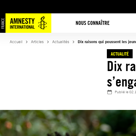
Aller
au
contenu
NOUS CONNAÎTRE
Accueil
Articles
Actualités
Dix raisons qui poussent les jeu
ACTUALITÉ
Dix r
s’eng
Publié le
02.