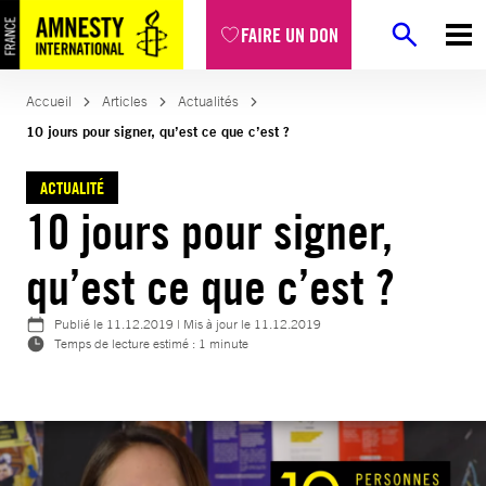
Aller
FAIRE UN DON
au
contenu
Accueil
Articles
Actualités
10 jours pour signer, qu’est ce que c’est ?
ACTUALITÉ
10 jours pour signer,
qu’est ce que c’est ?
Publié le
11.12.2019
| Mis à jour le
11.12.2019
Temps de lecture estimé : 1 minute