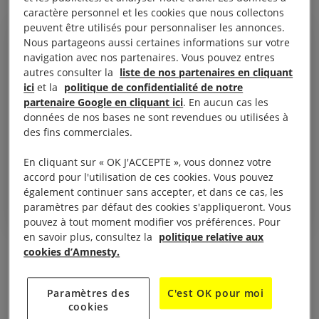
caractère personnel et les cookies que nous collectons
peuvent être utilisés pour personnaliser les annonces.
Nous partageons aussi certaines informations sur votre
navigation avec nos partenaires. Vous pouvez entres
autres consulter la
liste de nos partenaires en cliquant
Ils m’ont laissé comme cela
ici
et la
politique de confidentialité de notre
pendant presque une demi-
partenaire Google en cliquant ici
. En aucun cas les
données de nos bases ne sont revendues ou utilisées à
heure, je dirais. (…) Ils m’ont
des fins commerciales.
frappé au niveau de la poitrine
puis ils m’ont giflé.
En cliquant sur « OK J'ACCEPTE », vous donnez votre
accord pour l'utilisation de ces cookies. Vous pouvez
José Adrián, 14 ans au moment des faits
également continuer sans accepter, et dans ce cas, les
paramètres par défaut des cookies s'appliqueront. Vous
pouvez à tout moment modifier vos préférences. Pour
en savoir plus, consultez la
politique relative aux
cookies d’Amnesty.
Adrián est maya et souffre d’un handicap auditif qui
l’a empêché de communiquer correctement durant
Paramètres des
C'est OK pour moi
son calvaire. Son seul crime: avoir été au mauvais
cookies
endroit, au mauvais moment, dans une rue d’un