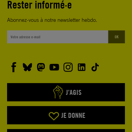
Rester informé·e
• exiger que la police de l’État du Yucatán
mette fin aux détentions arbitraires.
Abonnez-vous à notre newsletter hebdo.
Je vous prie d’agréer, Monsieur le Gouverneur,
OK
l’expression de ma très haute considération,
J’AGIS
JE DONNE