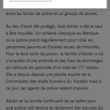
quartier pauvre où une altercation venait d’éclater
entre les forces de police et un groupe de jeunes.
Au lieu d’avoir été protégé, José Adrián a été le seul
à être inquiété. Un schéma classique au Mexique
où la police prend régulièrement pour cible les
personnes pauvres et d’autres issues de minorités.
Pour le faire sortir de prison, la famille d’Adrián a dû
s’acquitter d’une amende et des frais de dommages
du véhicule de patrouille d’un total de 177 dollars.
Elle a depuis déposé une plainte auprès de la
Commission des droits humains du Yucatán mais à
ce jour, les agents de police restent impunis.
Adrián et sa famille continuent de se battre pour
que justice soit rendue et réclament des excuses du