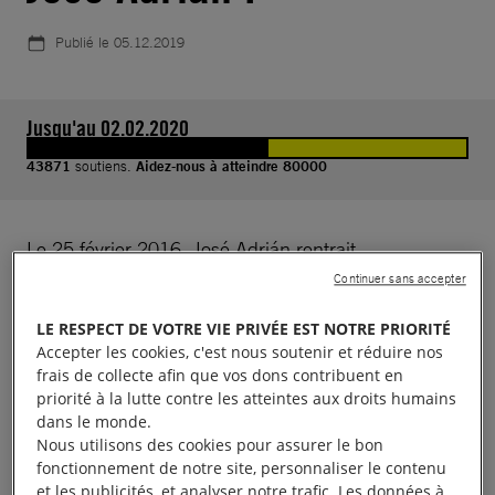
Publié le
05.12.2019
Jusqu'au 02.02.2020
43871
soutiens.
Aidez-nous à atteindre 80000
Le 25 février 2016, José Adrián rentrait
tranquillement de l’école à pied à X-Can, ville de la
Continuer sans accepter
municipalité de Chemax, dans l’État du Yucatán au
LE RESPECT DE VOTRE VIE PRIVÉE EST NOTRE PRIORITÉ
Mexique.
Accepter les cookies, c'est nous soutenir et réduire nos
frais de collecte afin que vos dons contribuent en
Sans explication, des agents de police l’ont arrêté et
priorité à la lutte contre les atteintes aux droits humains
dans le monde.
battu avant de l’emmener au commissariat de
Nous utilisons des cookies pour assurer le bon
Chemax, où ils l’ont suspendu avec des menottes.
fonctionnement de notre site, personnaliser le contenu
et les publicités, et analyser notre trafic. Les données à