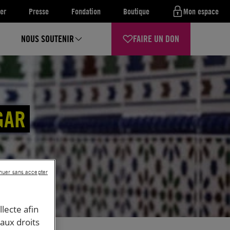
er
Presse
Fondation
Boutique
Mon espace
NOUS SOUTENIR
FAIRE UN DON
GAR
nuer sans accepter
llecte afin
 aux droits