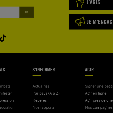
J’AGIS
OK
JE M’ENGAG
ATS
S'INFORMER
AGIR
ombats
Actualités
Signer une pétit
nifester
Par pays (A à Z)
Agir en ligne
xpression
Repères
Agir près de che
sociation
Nos rapports
Nos campagnes