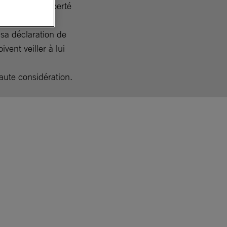
 droit à la liberté
humains.
sa déclaration de
ivent veiller à lui
aute considération.