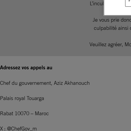
L’inculpation, la 
d’expre
Je vous prie don
culpabilité ainsi 
Veuillez agréer, M
Adressez vos appels au
Chef du gouvernement, Aziz Akhanouch
Palais royal Touarga
Rabat 10070 – Maroc
X : @ChefGov_m