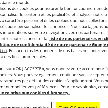
 dans le monde.
ilisons des cookies pour assurer le bon fonctionnement d
mprisonnement après avoir été déclarée coupable d’« attein
rsonnaliser le contenu et les publicités, et analyser notre tr
’elle portant un T-shirt avec le slogan « Allah est lesbien
 à caractère personnel et les cookies que nous collecton
lisés pour personnaliser les annonces. Nous partageons au
cureur a ordonné son placement en détention provisoire dan
s informations sur votre navigation avec nos partenaires.
ntres autres consulter la
liste de nos partenaires en cl
litique de confidentialité de notre partenaire Google
 ici
. En aucun cas les données de nos bases ne sont rev
VOICI UNE SUGGESTION DE MESSAGE.
s à des fins commerciales.
ant sur « OK J'ACCEPTE », vous donnez votre accord pour l'u
Monsieur le Chef du gouvernement,
cookies. Vous pouvez également continuer sans accepter, 
 Ibtissame Lachgar subit une détention inique depuis le 10 a
 paramètres par défaut des cookies s'appliqueront. Vous 
amnée, le 3 septembre dernier, à une peine de deux ans et
ent modifier vos préférences. Pour en savoir plus, consu
 267-5 du Code pénal pour avoir porté atteinte à la religion is
que relative aux cookies d’Amnesty.
aux sociaux, une photo d’elle vêtue d’un tee-shirt avec l’insc
ge était accompagnée de propos critiques envers l’islam et 
Paramètres des cookies
C'est OK pour moi