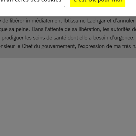
condamnation et la détention d’Ibtissame Lachgar bafouent son
ssion, protégé par le droit international relatif aux droits 
c de libérer immédiatement Ibtissame Lachgar et d’annuler 
que sa peine. Dans l’attente de sa libération, les autorités do
prodiguer les soins de santé dont elle a besoin d’urgence.
onsieur le Chef du gouvernement, l’expression de ma très h