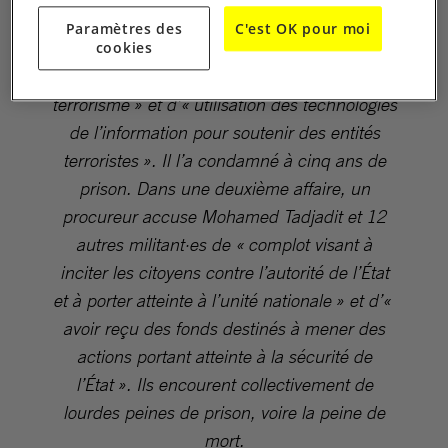
2025, le tribunal de première instance de
Paramètres des
C'est OK pour moi
Dar El Beïda, à Alger, a déclaré Mohamed
cookies
Tadjadit coupable d’« apologie du
terrorisme » et d’« utilisation des technologies
de l’information pour soutenir des entités
terroristes ». Il l’a condamné à cinq ans de
prison. Dans une deuxième affaire, un
procureur accuse Mohamed Tadjadit et 12
autres militant·es de « complot visant à
inciter les citoyens contre l’autorité de l’État
et à porter atteinte à l’unité nationale » et d’«
avoir reçu des fonds destinés à mener des
actions portant atteinte à la sécurité de
l’État ». Ils encourent collectivement de
lourdes peines de prison, voire la peine de
mort.