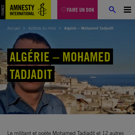
Aller
FAIRE UN DON
au
contenu
Accueil
Actions du mois
Algérie – Mohamed Tadjadit
ALGÉRIE – MOHAMED
TADJADIT
Le militant et poète Mohamed Tadjadit et 12 autres