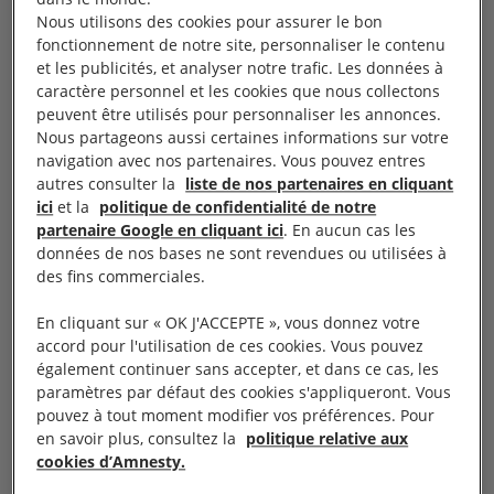
VOICI UNE SUGGESTION DE
Nous utilisons des cookies pour assurer le bon
MESSAGE.
fonctionnement de notre site, personnaliser le contenu
et les publicités, et analyser notre trafic. Les données à
caractère personnel et les cookies que nous collectons
Monsieur le Ministre,
peuvent être utilisés pour personnaliser les annonces.
Nous partageons aussi certaines informations sur votre
Je vous exhorte à veiller à la libération
navigation avec nos partenaires. Vous pouvez entres
immédiate et inconditionnelle de Mohamed
autres consulter la
liste de nos partenaires en cliquant
Tadjadit, militant et poète, ainsi que de ses
ici
et la
politique de confidentialité de notre
partenaire Google en cliquant ici
. En aucun cas les
12 coaccusés. Tous sont poursuivis sur la
données de nos bases ne sont revendues ou utilisées à
base de charges uniquement liées à
des fins commerciales.
l’exercice pacifique de leur droit à la liberté
En cliquant sur « OK J'ACCEPTE », vous donnez votre
d’expression et de réunion pacifique : des
accord pour l'utilisation de ces cookies. Vous pouvez
publications sur réseaux sociaux et échanges
également continuer sans accepter, et dans ce cas, les
privés soutenant le mouvement Hirak et
paramètres par défaut des cookies s'appliqueront. Vous
pouvez à tout moment modifier vos préférences. Pour
critiquant la crise socio-économique
en savoir plus, consultez la
politique relative aux
algérienne.
cookies d’Amnesty.
Dans une précédente affaire, le 11 novembre