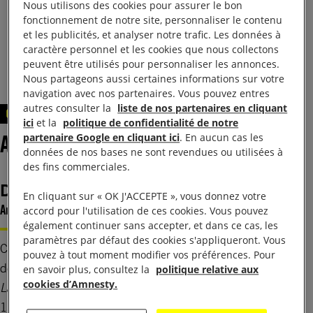
Nous utilisons des cookies pour assurer le bon
fonctionnement de notre site, personnaliser le contenu
et les publicités, et analyser notre trafic. Les données à
Voir les anciens numéros
caractère personnel et les cookies que nous collectons
peuvent être utilisés pour personnaliser les annonces.
Nous partageons aussi certaines informations sur votre
navigation avec nos partenaires. Vous pouvez entres
autres consulter la
liste de nos partenaires en cliquant
OCTOBRE 2025
ici
et la
politique de confidentialité de notre
Au sommaire
partenaire Google en cliquant ici
. En aucun cas les
données de nos bases ne sont revendues ou utilisées à
des fins commerciales.
DOSSIER
En cliquant sur « OK J'ACCEPTE », vous donnez votre
Armes soniques : le déni
accord pour l'utilisation de ces cookies. Vous pouvez
également continuer sans accepter, et dans ce cas, les
paramètres par défaut des cookies s'appliqueront. Vous
C’est un secret bien gardé : des États ont recours à
pouvez à tout moment modifier vos préférences. Pour
des canons soniques pour maintenir l’ordre.
en savoir plus, consultez la
politique relative aux
cookies d’Amnesty.
La Chronique
nous emmène en Serbie où, le
15 mars 2025, un étrange phénomène sonore a