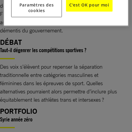
Paramètres des
C'est OK pour moi
déclenché la panique dans une manifestation. En
cookies
France également, ces armes dites non létales, mais
aux effets physiques réels, existent malgré les
démentis du gouvernement.
DÉBAT
Taut-il dégenrer les compétitions sportives ?
Des voix s’élèvent pour repenser la séparation
traditionnelle entre catégories masculines et
féminines dans les épreuves de sport. Quelles
alternatives pourraient alors permettre d’inclure plus
équitablement les athlètes trans et intersexes ?
PORTFOLIO
Syrie année zéro