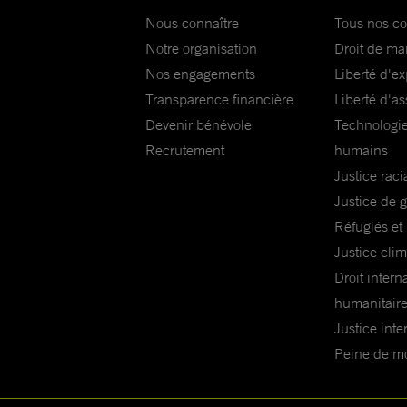
Nous connaître
Tous nos c
Notre organisation
Droit de ma
Nos engagements
Liberté d'e
Transparence financière
Liberté d'as
Devenir bénévole
Technologie
Recrutement
humains
Justice raci
Justice de 
Réfugiés et
Justice cli
Droit intern
humanitair
Justice inte
Peine de mor