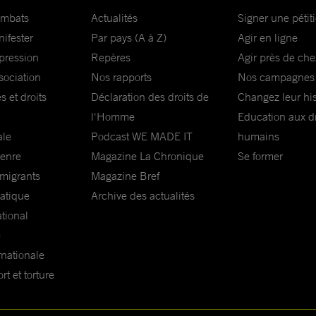
ombats
Actualités
Signer une pétit
nifester
Par pays (A à Z)
Agir en ligne
xpression
Repères
Agir près de che
sociation
Nos rapports
Nos campagnes
s et droits
Déclaration des droits de
Changez leur his
l'Homme
Education aux dr
ale
Podcast WE MADE IT
humains
genre
Magazine La Chronique
Se former
 migrants
Magazine Bref
matique
Archive des actualités
ational
e
rnationale
t et torture