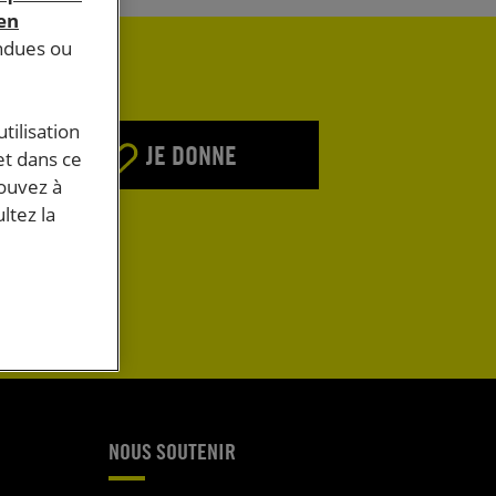
 en
endues ou
tilisation
JE DONNE
et dans ce
pouvez à
ltez la
E
NOUS SOUTENIR