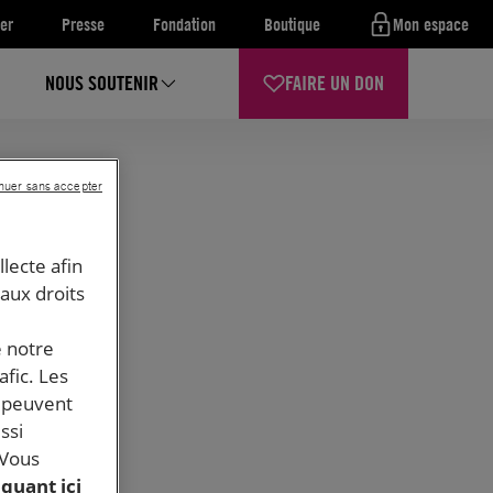
er
Presse
Fondation
Boutique
Mon espace
NOUS SOUTENIR
FAIRE UN DON
nuer sans accepter
llecte afin
 aux droits
e notre
afic. Les
s peuvent
ssi
 Vous
iquant ici