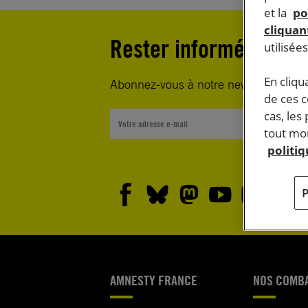
et la
po
cliquant
Rester informé·e
utilisée
En cliqu
Abonnez-vous à notre newsletter heb
de ces 
cas, les
tout mom
politi
AMNESTY FRANCE
NOS COMB