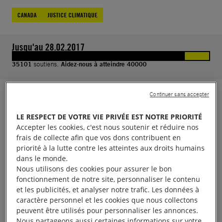
CANADA
JUSTICE CLIMATIQUE
Jusqu'au 28.02.2017
35101
soutiens.
Aidez-nous à atteindre 40000
Continuer sans accepter
Il y a plus de 100 ans, l’arrière-arrière-grand-père
d’Helen Knott a signé avec le gouvernement
LE RESPECT DE VOTRE VIE PRIVÉE EST NOTRE PRIORITÉ
Accepter les cookies, c'est nous soutenir et réduire nos
canadien un accord censé protéger le mode de vie
frais de collecte afin que vos dons contribuent en
de son peuple, la Première Nation de Prophet River.
priorité à la lutte contre les atteintes aux droits humains
Cette promesse a été trahie. Les autorités ont donné
dans le monde.
Nous utilisons des cookies pour assurer le bon
le feu vert à la construction d’un még-abarrage
fonctionnement de notre site, personnaliser le contenu
hydroélectrique, dans la vallée de Peace River, en
et les publicités, et analyser notre trafic. Les données à
Colombie-Britannique qui inondera les terres
caractère personnel et les cookies que nous collectons
peuvent être utilisés pour personnaliser les annonces.
ancestrales de ce peuple.
Nous partageons aussi certaines informations sur votre