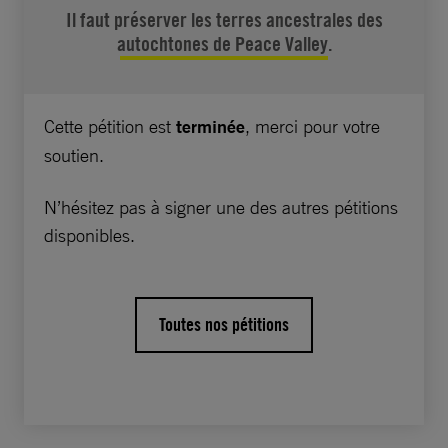
que ce barrage menace le mode de vie des
Il faut préserver les terres ancestrales des
peuples autochtones, le Canada piétine les
autochtones de Peace Valley.
engagements qu’il a pris il y a un siècle.
Les peuples autochtones de Colombie-
Cette pétition est
terminée
, merci pour votre
Britannique ont déjà perdu une grande partie
soutien.
de leurs terres avec l’expansion d’activités
liées à l’extraction du pétrole et du gaz. Si le
N’hésitez pas à signer une des autres pétitions
méga-barrage hydroélectrique – le site C –
disponibles.
dans la vallée de Peace River est construit,
l’un des derniers secteurs où ils peuvent
encore chasser, pêcher, célébrer des
Toutes nos pétitions
cérémonies et transmettre à leurs enfants leur
culture sera inondé.
Des responsables du gouvernement canadien
ont reconnu que la prise de décision ayant