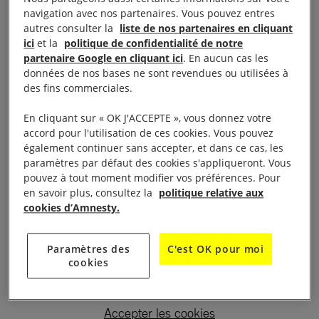
navigation avec nos partenaires. Vous pouvez entres
autres consulter la
liste de nos partenaires en cliquant
ici
et la
politique de confidentialité de notre
partenaire Google en cliquant ici
. En aucun cas les
données de nos bases ne sont revendues ou utilisées à
des fins commerciales.
En cliquant sur « OK J'ACCEPTE », vous donnez votre
accord pour l'utilisation de ces cookies. Vous pouvez
également continuer sans accepter, et dans ce cas, les
paramètres par défaut des cookies s'appliqueront. Vous
pouvez à tout moment modifier vos préférences. Pour
en savoir plus, consultez la
politique relative aux
Le visionnage de cette vidéo entraîne un
cookies d’Amnesty.
dépôt de cookies de la part de YouTube. Si
vous souhaitez lire la vidéo, vous devez
Paramètres des
C'est OK pour moi
consentir aux cookies pour une publicité
cookies
ciblée en cliquant sur le bouton ci-dessous.
Accepter les cookies