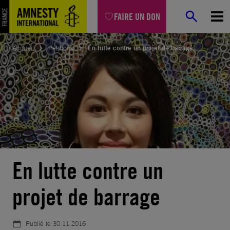
Aller
FAIRE UN DON
au
contenu
Accueil
Pétitions
En lutte contre un projet de barrage
En lutte contre un
projet de barrage
© Amnesty International
Publié le
30.11.2016