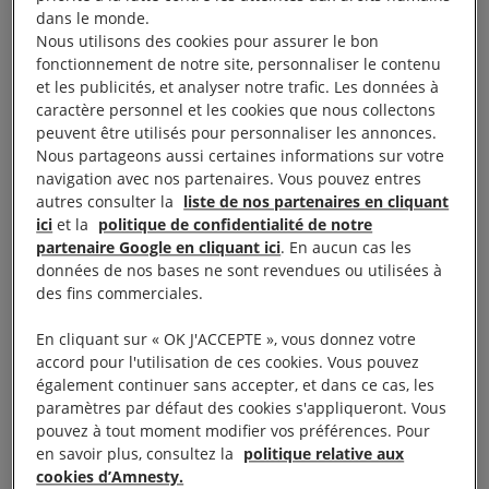
dans le monde.
leur deuxième enfant lorsque Yiliyasijiang a disparu.
Nous utilisons des cookies pour assurer le bon
fonctionnement de notre site, personnaliser le contenu
et les publicités, et analyser notre trafic. Les données à
caractère personnel et les cookies que nous collectons
peuvent être utilisés pour personnaliser les annonces.
Nous partageons aussi certaines informations sur votre
navigation avec nos partenaires. Vous pouvez entres
autres consulter la
liste de nos partenaires en cliquant
ici
et la
politique de confidentialité de notre
partenaire Google en cliquant ici
. En aucun cas les
données de nos bases ne sont revendues ou utilisées à
des fins commerciales.
En cliquant sur « OK J'ACCEPTE », vous donnez votre
Le visionnage de cette vidéo entraîne un
accord pour l'utilisation de ces cookies. Vous pouvez
dépôt de cookies de la part de YouTube. Si
également continuer sans accepter, et dans ce cas, les
vous souhaitez lire la vidéo, vous devez
paramètres par défaut des cookies s'appliqueront. Vous
pouvez à tout moment modifier vos préférences. Pour
consentir aux cookies pour une publicité
en savoir plus, consultez la
politique relative aux
ciblée en cliquant sur le bouton ci-dessous.
cookies d’Amnesty.