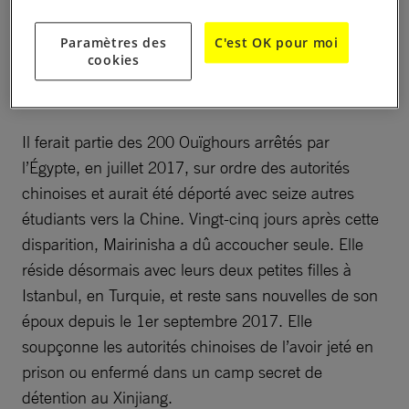
Accepter les cookies
Paramètres des
C'est OK pour moi
cookies
Vidéo :
–
Il ferait partie des 200 Ouïghours arrêtés par
l’Égypte, en juillet 2017, sur ordre des autorités
chinoises et aurait été déporté avec seize autres
étudiants vers la Chine. Vingt-cinq jours après cette
disparition, Mairinisha a dû accoucher seule. Elle
réside désormais avec leurs deux petites filles à
Istanbul, en Turquie, et reste sans nouvelles de son
époux depuis le 1er septembre 2017. Elle
soupçonne les autorités chinoises de l’avoir jeté en
prison ou enfermé dans un camp secret de
détention au Xinjiang.