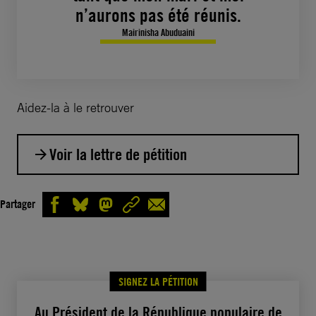
n’aurons pas été réunis.
Mairinisha Abuduaini
Aidez-la à le retrouver
Voir la lettre de pétition
Monsieur le Président,
Partager
Yiliyasijiang Reheman et son épouse,
Mairinisha Abuduaini, étaient étudiants à
l’université islamique Al-Azhar au Caire
SIGNEZ LA PÉTITION
(Égypte), et appartiennent à la minorité des
Ouïghours de la région autonome du Xinjiang,
Au Président de la République populaire de