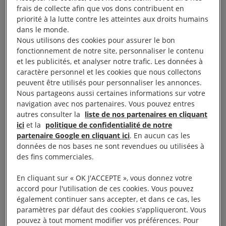
condamnée à 11 ans de prison sur la base de
frais de collecte afin que vos dons contribuent en
fausses accusations. La famille de Maryia est sans
priorité à la lutte contre les atteintes aux droits humains
dans le monde.
nouvelles d’elle depuis février 2023. Selon nos
Nous utilisons des cookies pour assurer le bon
dernières informations, la santé de Maryia s’est
fonctionnement de notre site, personnaliser le contenu
gravement détériorée : il est urgent d’agir pour
et les publicités, et analyser notre trafic. Les données à
caractère personnel et les cookies que nous collectons
demander sa libération immédiate.
peuvent être utilisés pour personnaliser les annonces.
Nous partageons aussi certaines informations sur votre
Musicienne professionnelle, Maryia Kalesnikava
navigation avec nos partenaires. Vous pouvez entres
autres consulter la
liste de nos partenaires en cliquant
consacre sa vie à l’art, mais pas seulement. Elle est
ici
et la
politique de confidentialité de notre
aussi une militante politique qui lutte pour la liberté
partenaire Google en cliquant ici
. En aucun cas les
d’expression et le respect des droits humains au
données de nos bases ne sont revendues ou utilisées à
des fins commerciales.
Bélarus.
En cliquant sur « OK J'ACCEPTE », vous donnez votre
Lors de l’élection présidentielle d’août 2020, Maryia
accord pour l'utilisation de ces cookies. Vous pouvez
Kalesnikava avait rejoint la campagne de la
également continuer sans accepter, et dans ce cas, les
paramètres par défaut des cookies s'appliqueront. Vous
candidate indépendante à la présidentielle, Svetlana
pouvez à tout moment modifier vos préférences. Pour