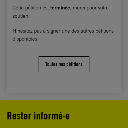
Je vous prie d’agréer, Monsieur le Ministre,
Cette pétition est
terminée
, merci pour votre
l’expression de ma très haute considération.
soutien.
N’hésitez pas à signer une des autres pétitions
disponibles.
Toutes nos pétitions
Rester informé·e