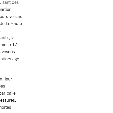
uisant des
artier,
eurs voisins
 de la Haute
s
ant», la
ie le 17
es voyous
 alors âgé
n, leur
ées
ar balle
lessures.
mortes