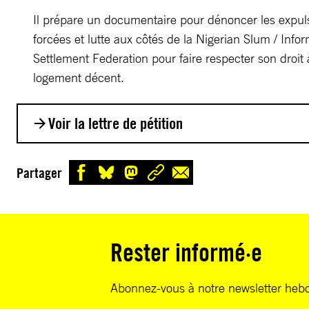
Il prépare un documentaire pour dénoncer les expul
forcées et lutte aux côtés de la Nigerian Slum / Infor
Settlement Federation pour faire respecter son droit
logement décent.
Voir la lettre de pétition
Monsieur le Gouverneur,
Partager
Nasu Abdulaziz et les habitants de son quartier ont 
de force entre novembre 2016 et avril 2017. Les auto
envoyé des bulldozers, mis le feu à leurs habitations e
Rester informé·e
balles réelles sur les résidents. Au total, 30 000 per
sont retrouvées sans abri et 15 autres portées dispa
Abonnez-vous à notre newsletter heb
milliers de familles continuent d’être séparées et res