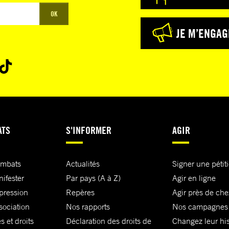
maison et il
OK
 regroupant
JE M’ENGAG
ter leur
 et des
es
ATS
S'INFORMER
AGIR
nt
ombats
Actualités
Signer une pétit
nifester
Par pays (A à Z)
Agir en ligne
xpression
Repères
Agir près de che
sociation
Nos rapports
Nos campagnes
ression de
s et droits
Déclaration des droits de
Changez leur his