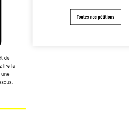
Toutes nos pétitions
ôt de
 lire la
r une
essous.