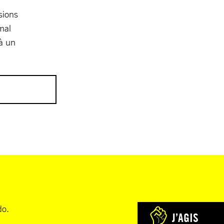
sions
mal
 à un
été expulsés
rités ont
t tirées à
sonnes se
rues. Des
do.
tent privées
J’AGIS