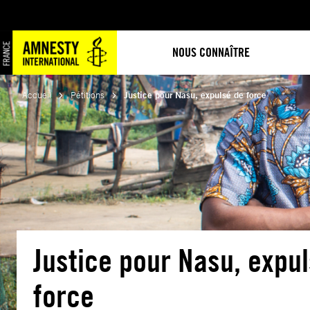
Aller
au
contenu
NOUS CONNAÎTRE
Accueil
Pétitions
Justice pour Nasu, expulsé de force
Justice pour Nasu, expu
force